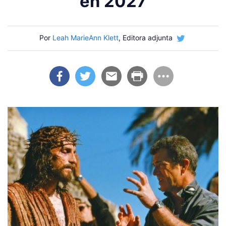
en 2027
Por
Leah MarieAnn Klett
, Editora adjunta