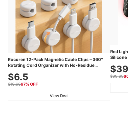
Red Light Th
Silicone Fac
Rocoren 12-Pack Magnetic Cable Clips – 360°
Skincare Dev
Rotating Cord Organizer with No-Residue
$39.
Adhesive, Cord Holder for Desk, Nightstand,
$6.5
$99.99
60% 
Wall, Car & Office, White
$19.99
67% OFF
View Deal