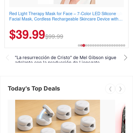
Red Light Therapy Mask for Face – 7-Color LED Silicone
Men's Slim Fit Polo Shirt – Quick Dry Moisture Wicking, High
Facial Mask, Cordless Rechargeable Skincare Device with
Elasticity, Athletic Fit Polo for Golf, Tennis, Work & Casual
240 LEDs for Home & Travel
Wear (Runs Small, Size Up)
$39.99
$6.99
$29.99
$99.99
Mel 
"La resurrección de Cristo" de Mel Gibson sigue
ante
adelante con la producción de Lionsgate
Cris
Today's Top Deals
❮
❯