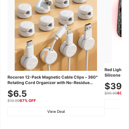
Red Light Th
Silicone Fac
Rocoren 12-Pack Magnetic Cable Clips – 360°
Skincare Dev
Rotating Cord Organizer with No-Residue
$39.
Adhesive, Cord Holder for Desk, Nightstand,
$6.5
$99.99
60% 
Wall, Car & Office, White
$19.99
67% OFF
View Deal