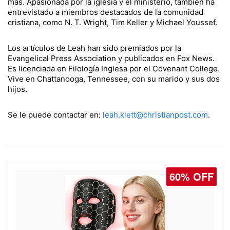
más. Apasionada por la iglesia y el ministerio, también ha
entrevistado a miembros destacados de la comunidad
cristiana, como N. T. Wright, Tim Keller y Michael Youssef.
Los artículos de Leah han sido premiados por la
Evangelical Press Association y publicados en Fox News.
Es licenciada en Filología Inglesa por el Covenant College.
Vive en Chattanooga, Tennessee, con su marido y sus dos
hijos.
Se le puede contactar en:
leah.klett@christianpost.com
.
60% OFF
77% OFF