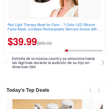
Red Light Therapy Mask for Face – 7-Color LED Silicone
Men's Slim Fit Polo Shirt – Quick Dry Moisture Wicking, High
Facial Mask, Cordless Rechargeable Skincare Device with
Elasticity, Athletic Fit Polo for Golf, Tennis, Work & Casual
240 LEDs for Home & Travel
Wear (Runs Small, Size Up)
$39.99
$6.99
$29.99
$99.99
Estrella de la música country se emociona hasta
Noch
las lágrimas durante la audición de su hijo en
ado
American Idol
Jes
Today's Top Deals
❮
❯