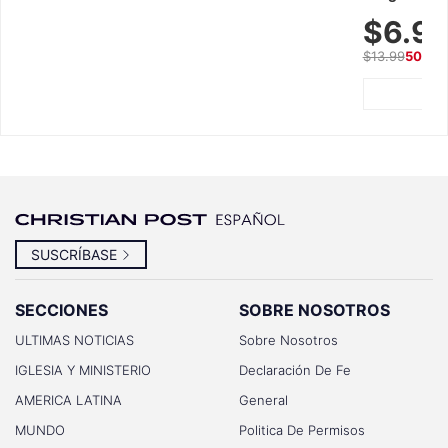
Breathable f
$6.9
Summer We
$13.99
50% O
SUSCRÍBASE
SECCIONES
SOBRE NOSOTROS
ULTIMAS NOTICIAS
Sobre Nosotros
IGLESIA Y MINISTERIO
Declaración De Fe
AMERICA LATINA
General
MUNDO
Politica De Permisos