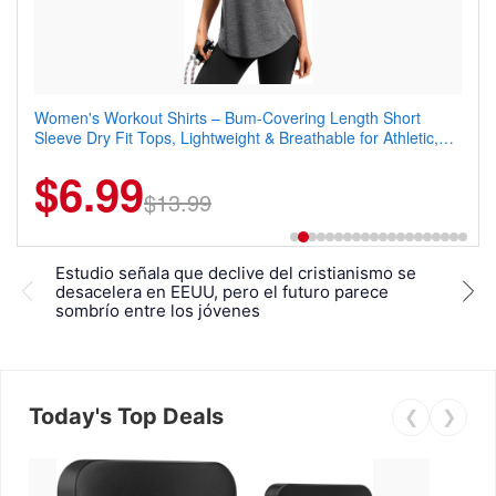
Women's Workout Shirts – Bum-Covering Length Short
Coostar Men's Casual Dress Sneakers – Lightweight Wingtip
Sleeve Dry Fit Tops, Lightweight & Breathable for Athletic,
Oxford Style with Breathable Knit Upper, Rubber Sole & Slip-
Hiking, Running & Summer Wear
On Elastic Collar, Business & Walking Shoe
$6.99
$22.49
$13.99
$44.99
Estudio señala que declive del cristianismo se
La m
desacelera en EEUU, pero el futuro parece
por
sombrío entre los jóvenes
Today's Top Deals
❮
❯