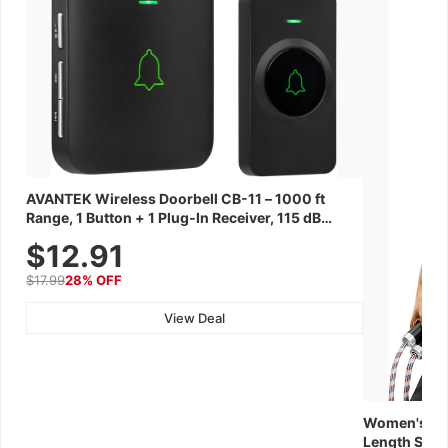
AVANTEK Wireless Doorbell CB-11 – 1000 ft
Range, 1 Button + 1 Plug-In Receiver, 115 dB
Volume, LED Flash, 52 Chimes, Waterproof, 3-
$12.91
Year Battery
$17.99
28% OFF
View Deal
Women's Wor
Length Short