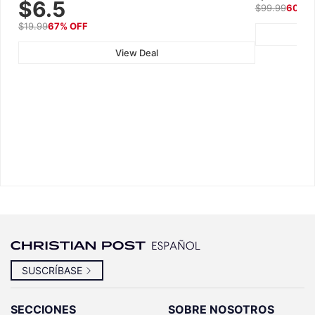
$6.5
$99.99
60% 
Wall, Car & Office, White
$19.99
67% OFF
View Deal
SUSCRÍBASE
SECCIONES
SOBRE NOSOTROS