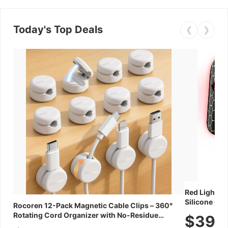
Today's Top Deals
❮
❯
Red Light Th
Silicone Fac
Rocoren 12-Pack Magnetic Cable Clips – 360°
Skincare Dev
Rotating Cord Organizer with No-Residue
$39.
Adhesive, Cord Holder for Desk, Nightstand,