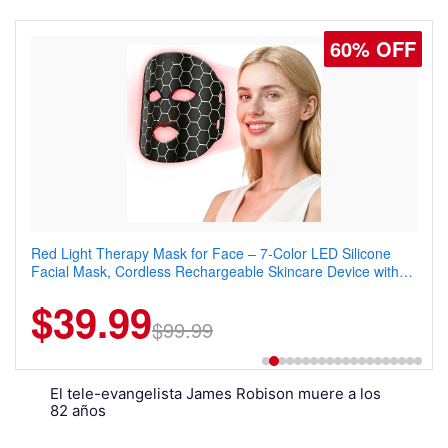
60% OFF
77% OFF
Red Light Therapy Mask for Face – 7-Color LED Silicone
Men's Slim Fit Polo Shirt – Quick Dry Moisture Wicking, High
Facial Mask, Cordless Rechargeable Skincare Device with
Elasticity, Athletic Fit Polo for Golf, Tennis, Work & Casual
240 LEDs for Home & Travel
Wear (Runs Small, Size Up)
$39.99
$6.99
$29.99
$99.99
El tele-evangelista James Robison muere a los
82 años