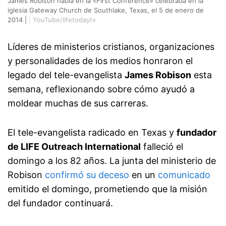
James Robison habla en la «First Conference» celebrada en la
iglesia Gateway Church de Southlake, Texas, el 5 de enero de
2014 |
|
YouTube/lifetodaytv
Líderes de ministerios cristianos, organizaciones
y personalidades de los medios honraron el
legado del tele-evangelista
James Robison
esta
semana, reflexionando sobre cómo ayudó a
moldear muchas de sus carreras.
El tele-evangelista radicado en Texas y
fundador
de LIFE Outreach International
falleció el
domingo a los 82 años. La junta del ministerio de
Robison
confirmó su deceso
en un
comunicado
emitido el domingo, prometiendo que la misión
del fundador continuará.