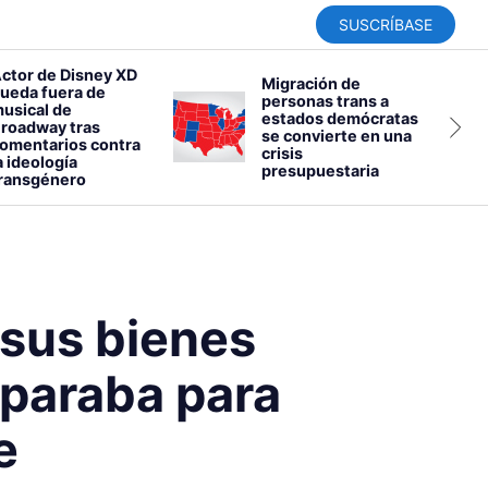
SUSCRÍBASE
ctor de Disney XD
Migración de
ueda fuera de
personas trans a
usical de
estados demócratas
roadway tras
se convierte en una
omentarios contra
crisis
a ideología
presupuestaria
ransgénero
 sus bienes
eparaba para
e