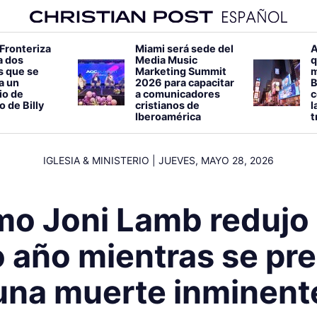
 Fronteriza
Miami será sede del
A
a dos
Media Music
q
s que se
Marketing Summit
m
 a un
2026 para capacitar
B
io de
a comunicadores
c
o de Billy
cristianos de
l
Iberoamérica
t
IGLESIA & MINISTERIO
|
JUEVES, MAYO 28, 2026
mo Joni Lamb redujo
o año mientras se pr
una muerte inminent