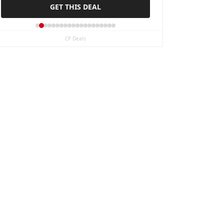
GET THIS DEAL
20 Servings
CP Deals