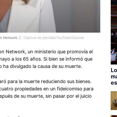
on Network. |
|
Captura de pantalla/YouTube/Daystar
on Network, un ministerio que promovía el
 mayo a los 65 años. Si bien se informó que
 ha divulgado la causa de su muerte.
Lo
má
aró para la muerte reduciendo sus bienes.
es
cuatro propiedades en un fideicomiso para
pués de su muerte, sin pasar por el juicio