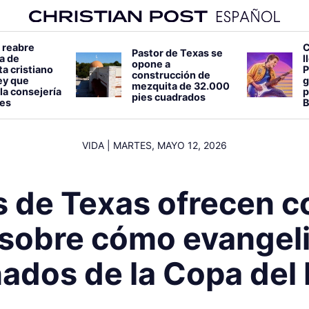
 reabre
C
Pastor de Texas se
a de
l
opone a
a cristiano
P
construcción de
ey que
g
mezquita de 32.000
la consejería
p
pies cuadrados
es
B
VIDA
|
MARTES, MAYO 12, 2026
s de Texas ofrecen c
 sobre cómo evangeli
nados de la Copa de