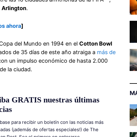
 Arlington
.
os ahora
]
a Copa del Mundo en 1994 en el
Cotton Bowl
onados de 35 días de este año atraiga a
más de
 con un impulso económico de hasta 2.000
de la ciudad.
MÁ
iba GRATIS nuestras últimas
cias
base para recibir un boletín con las noticias más
adas (¡además de ofertas especiales!) de The
ian Post. Sea el primero en enterarse.