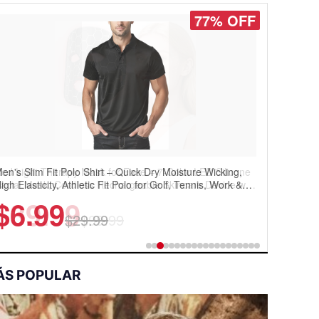
77% OFF
en's Slim Fit Polo Shirt – Quick Dry Moisture Wicking,
igh Elasticity, Athletic Fit Polo for Golf, Tennis, Work &
asual Wear (Runs Small, Size Up)
$6.99
$29.99
ÁS POPULAR