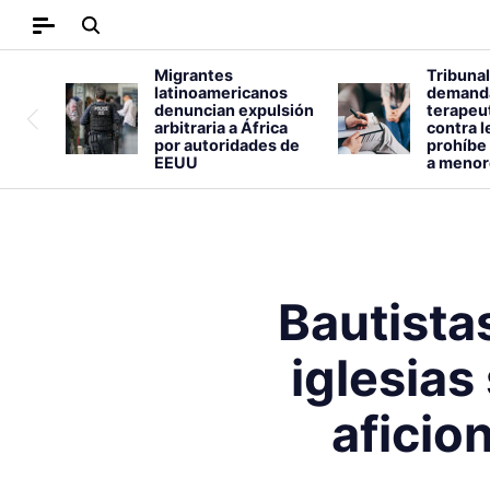
Migrantes
Tribunal
latinoamericanos
demand
denuncian expulsión
terapeut
arbitraria a África
contra l
por autoridades de
prohíbe 
EEUU
a menor
Bautista
iglesias
aficio