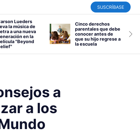
SUSCRÍBASE
arson Lueders
Cinco derechos
leva la música de
parentales que debe
etra a una nueva
conocer antes de
eneración en la
que su hijo regrese a
elícula "Beyond
la escuela
elief"
onsejos a
zar a los
l Mundo