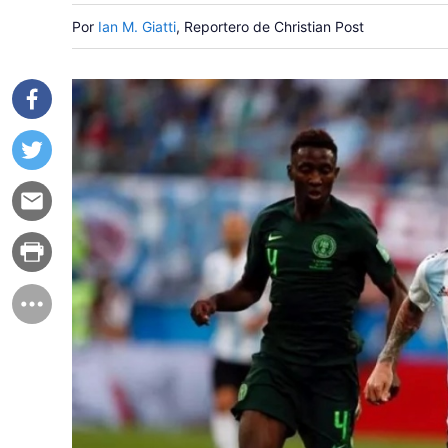
Por
Ian M. Giatti
, Reportero de Christian Post