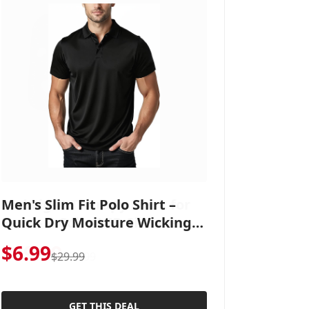
Men's Slim Fit Polo Shirt –
Quick Dry Moisture Wicking,
High Elasticity, Athletic Fit
$6.99
Polo for Golf, Tennis, Work &
$29.99
Casual Wear (Runs Small, Size
Up)
GET THIS DEAL