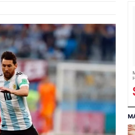
M
H
C
M