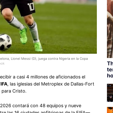
elona, Lionel Messi (D), juega contra Nigeria en la Copa
Th
ook
te
ho
cibir a casi 4 millones de aficionados el
FIFA
, las iglesias del Metroplex de Dallas-Fort
 para Cristo.
ial 2026 contará con 48 equipos y nueve
re las 16 ciudades anfitrionas de la FIFA—,