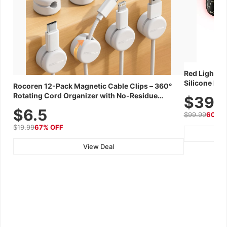
Red Light Th
Silicone Fac
Rocoren 12-Pack Magnetic Cable Clips – 360°
Skincare Dev
Rotating Cord Organizer with No-Residue
$39.
Adhesive, Cord Holder for Desk, Nightstand,
$6.5
$99.99
60% 
Wall, Car & Office, White
$19.99
67% OFF
View Deal