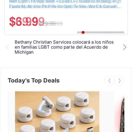
Men's Slim Fit Polo Shirt – Quick Dry Moisture Wicking, High
Elasticity, Athletic Fit Polo for Golf, Tennis, Work & Casual
Wear (Runs Small, Size Up)
$6.99
$29.99
Bethany Christian Services colocará a los niños
Beth
en familias LGBT como parte del Acuerdo de
cris
Michigan
Today's Top Deals
❮
❯