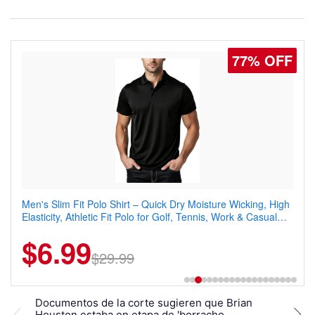
77% OFF
Men's Slim Fit Polo Shirt – Quick Dry Moisture Wicking, High
Elasticity, Athletic Fit Polo for Golf, Tennis, Work & Casual
Wear (Runs Small, Size Up)
$6.99
$29.99
Documentos de la corte sugieren que Brian
La h
Houston estaba en etapa de 'borracho