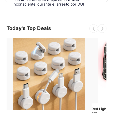
espo
inconsciente' durante el arresto por DUI
Today's Top Deals
❮
❯
Red Light Th