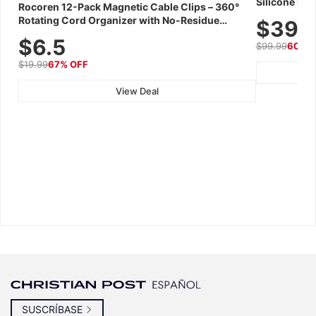
Silicone Fac
Rocoren 12-Pack Magnetic Cable Clips – 360°
Skincare Dev
Rotating Cord Organizer with No-Residue
$39.
Adhesive, Cord Holder for Desk, Nightstand,
$6.5
$99.99
60% 
Wall, Car & Office, White
$19.99
67% OFF
View Deal
SUSCRÍBASE