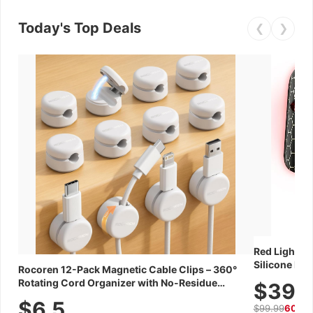
Today's Top Deals
❮
❯
Red Light Th
Silicone Fac
Rocoren 12-Pack Magnetic Cable Clips – 360°
Skincare Dev
Rotating Cord Organizer with No-Residue
$39.
Adhesive, Cord Holder for Desk, Nightstand,
$6.5
$99.99
60% 
Wall, Car & Office, White