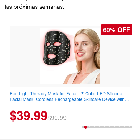
las próximas semanas.
60% OFF
77% OFF
Red Light Therapy Mask for Face – 7-Color LED Silicone
Men's Slim Fit Polo Shirt – Quick Dry Moisture Wicking, High
Facial Mask, Cordless Rechargeable Skincare Device with
Elasticity, Athletic Fit Polo for Golf, Tennis, Work & Casual
240 LEDs for Home & Travel
Wear (Runs Small, Size Up)
$39.99
$6.99
$29.99
$99.99