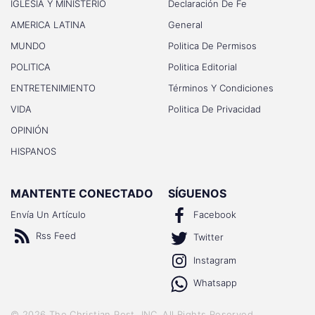
IGLESIA Y MINISTERIO
Declaración De Fe
AMERICA LATINA
General
MUNDO
Politica De Permisos
POLITICA
Politica Editorial
ENTRETENIMIENTO
Términos Y Condiciones
VIDA
Politica De Privacidad
OPINIÓN
HISPANOS
MANTENTE CONECTADO
SÍGUENOS
Envía Un Artículo
Facebook
Rss Feed
Twitter
Instagram
Whatsapp
©
2026
The Christian Post, INC
. All Rights Reserved.