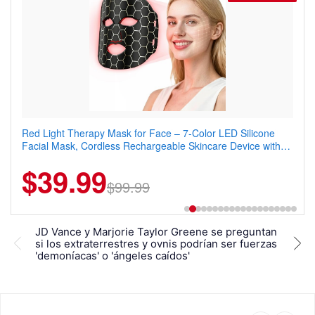
Red Light Therapy Mask for Face – 7-Color LED Silicone
Men's Slim Fit Polo Shirt – Quick Dry Moisture Wicking, High
Facial Mask, Cordless Rechargeable Skincare Device with
Elasticity, Athletic Fit Polo for Golf, Tennis, Work & Casual
240 LEDs for Home & Travel
Wear (Runs Small, Size Up)
$39.99
$6.99
$29.99
$99.99
JD Vance y Marjorie Taylor Greene se preguntan
Arzo
si los extraterrestres y ovnis podrían ser fuerzas
por
'demoníacas' o 'ángeles caídos'