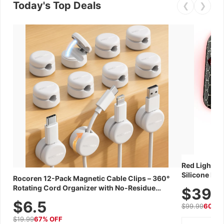
Today's Top Deals
❮
❯
Red Light Th
Silicone Fac
Rocoren 12-Pack Magnetic Cable Clips – 360°
Skincare Dev
Rotating Cord Organizer with No-Residue
$39.
Adhesive, Cord Holder for Desk, Nightstand,
$6.5
$99.99
60% 
Wall, Car & Office, White
$19.99
67% OFF