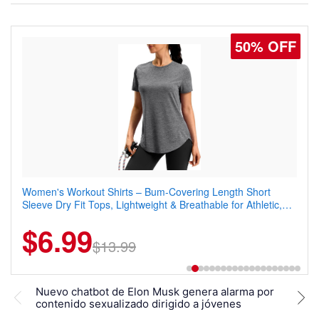
50% OFF
50% OFF
Women's Workout Shirts – Bum-Covering Length Short
Coostar Men's Casual Dress Sneakers – Lightweight Wingtip
Sleeve Dry Fit Tops, Lightweight & Breathable for Athletic,
Oxford Style with Breathable Knit Upper, Rubber Sole & Slip-
Hiking, Running & Summer Wear
On Elastic Collar, Business & Walking Shoe
$6.99
$22.49
$13.99
$44.99
Nuevo chatbot de Elon Musk genera alarma por
Elon
contenido sexualizado dirigido a jóvenes
dice