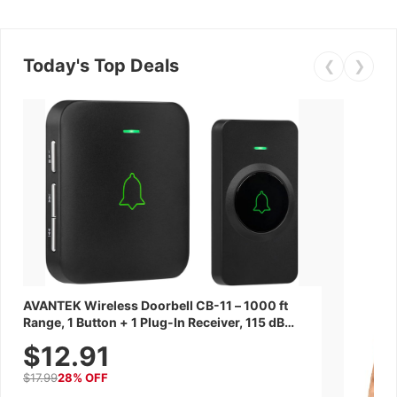
Today's Top Deals
❮
❯
AVANTEK Wireless Doorbell CB-11 – 1000 ft
Range, 1 Button + 1 Plug-In Receiver, 115 dB
Volume, LED Flash, 52 Chimes, Waterproof, 3-
$12.91
Year Battery
$17.99
28% OFF