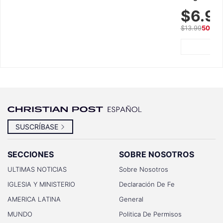
Breathable f
$6.9
Summer We
$13.99
50% O
SUSCRÍBASE
SECCIONES
SOBRE NOSOTROS
ULTIMAS NOTICIAS
Sobre Nosotros
IGLESIA Y MINISTERIO
Declaración De Fe
AMERICA LATINA
General
MUNDO
Politica De Permisos