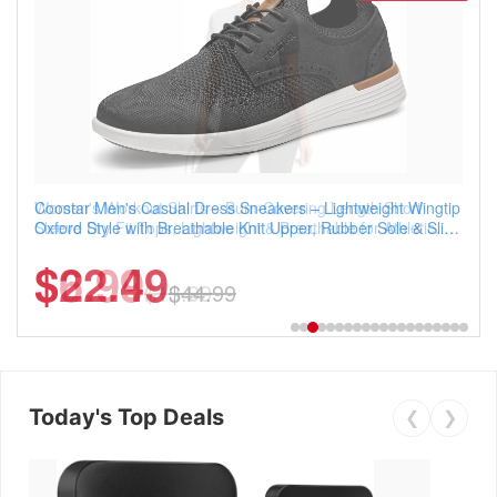
Coostar Men's Casual Dress Sneakers – Lightweight Wingtip
Oxford Style with Breathable Knit Upper, Rubber Sole & Slip-
On Elastic Collar, Business & Walking Shoe
$22.49
$44.99
Today's Top Deals
❮
❯