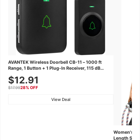
AVANTEK Wireless Doorbell CB-11 – 1000 ft
Range, 1 Button + 1 Plug-In Receiver, 115 dB
Volume, LED Flash, 52 Chimes, Waterproof, 3-
$12.91
Year Battery
$17.99
28% OFF
View Deal
Women's Wor
Length Short