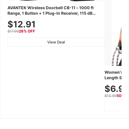
AVANTEK Wireless Doorbell CB-11 – 1000 ft
Range, 1 Button + 1 Plug-In Receiver, 115 dB
Volume, LED Flash, 52 Chimes, Waterproof, 3-
$12.91
Year Battery
$17.99
28% OFF
View Deal
Women's Wor
Length Short
Breathable f
$6.9
Summer We
$13.99
50% O