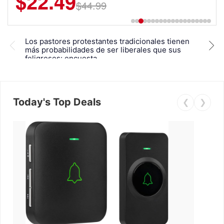
$22.49
$44.99
'Est
Los pastores protestantes tradicionales tienen
más 
más probabilidades de ser liberales que sus
las
feligreses: encuesta
difi
Today's Top Deals
❮
❯