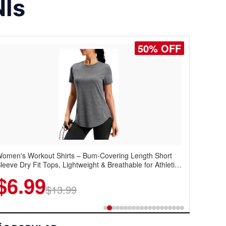
NIs
50% OFF
oostar Men's Casual Dress Sneakers – Lightweight
ingtip Oxford Style with Breathable Knit Upper, Rubber
ole & Slip-On Elastic Collar, Business & Walking Shoe
$22.49
$44.99