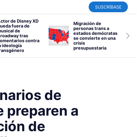
SUSCRÍBASE
ctor de Disney XD
Migración de
ueda fuera de
personas trans a
usical de
estados demócratas
roadway tras
se convierte en una
omentarios contra
crisis
a ideología
presupuestaria
ransgénero
narios de
e preparen a
ción de