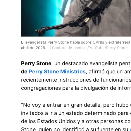
El evangelista Perry Stone habla sobre OVNIs y extraterres
abril de 2026. |
|
Captura de pantalla/YouTube/Perry Stone
Perry Stone
, un destacado evangelista pen
de
Perry Stone Ministries
, afirmó que un am
recientemente instrucciones de funcionario
congregaciones para la divulgación de infor
"No voy a entrar en gran detalle, pero hub
invitados a ir a un estado determinado para
de los Estados Unidos y a otras personas co
Stone, quien no identificó a su fuente en su