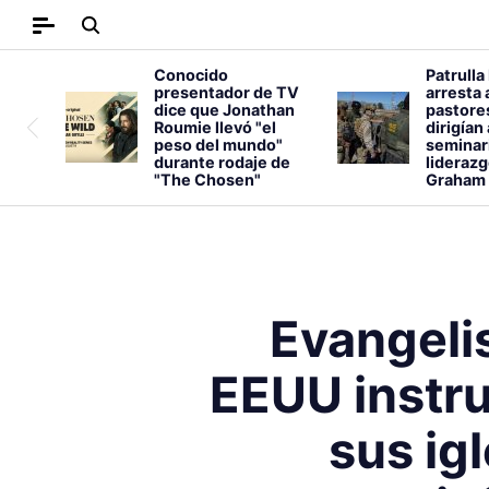
Conocido
Patrulla
presentador de TV
arresta 
dice que Jonathan
pastore
Roumie llevó "el
dirigían
peso del mundo"
seminar
durante rodaje de
liderazg
"The Chosen"
Graham
Evangeli
EEUU instru
sus ig