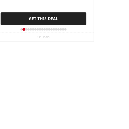
Rubber Sole & Slip-On Elastic
Collar, Business & Walking
GET THIS DEAL
Shoe
CP Deals