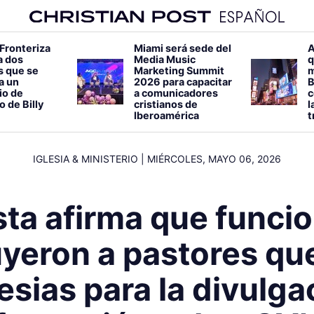
 Fronteriza
Miami será sede del
A
a dos
Media Music
q
s que se
Marketing Summit
m
 a un
2026 para capacitar
B
io de
a comunicadores
c
o de Billy
cristianos de
l
Iberoamérica
t
IGLESIA & MINISTERIO
|
MIÉRCOLES, MAYO 06, 2026
sta afirma que funcio
yeron a pastores qu
lesias para la divulga