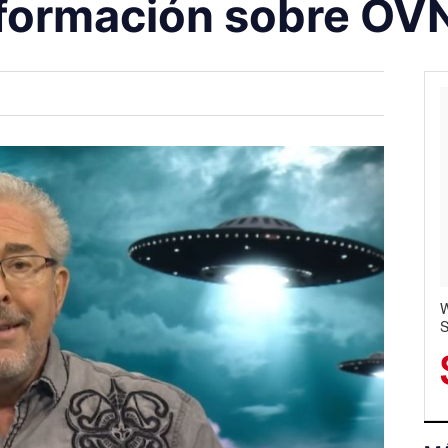
formación sobre OV
C
W
S