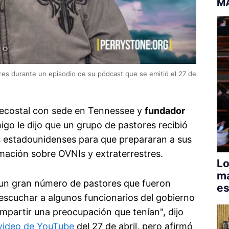
M
tres durante un episodio de su pódcast que se emitió el 27 de
tecostal con sede en Tennessee y
fundador
igo le dijo que un grupo de pastores recibió
s estadounidenses para que prepararan a sus
mación sobre OVNIs y extraterrestres.
Lo
má
o un gran número de pastores que fueron
es
 escuchar a algunos funcionarios del gobierno
mpartir una preocupación que tenían", dijo
video de YouTube
del 27 de abril, pero afirmó