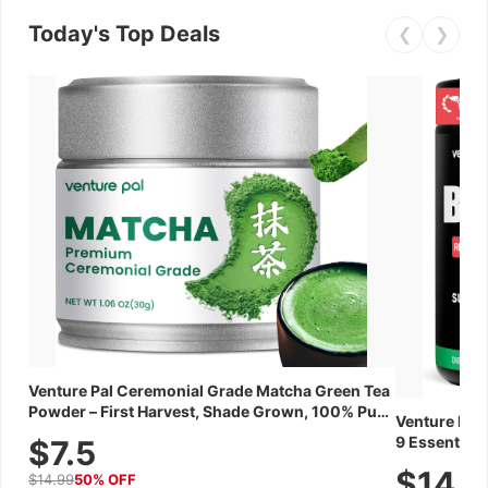
Today's Top Deals
❮
❯
Venture Pal Ceremonial Grade Matcha Green Tea
Powder – First Harvest, Shade Grown, 100% Pure
Venture Pal
with No Additives, Unsweetened, Vegan &
9 Essential 
$7.5
Gluten-Free, 30g Tin
Caffeine, El
$14.
$14.99
50% OFF
Recovery, G