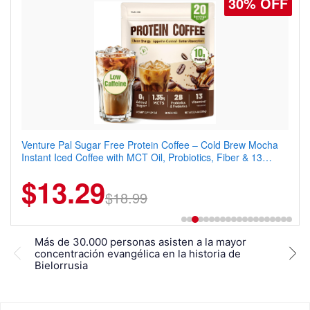
30% OFF
Venture Pal Sugar Free Protein Coffee – Cold Brew Mocha
Instant Iced Coffee with MCT Oil, Probiotics, Fiber & 13
Vitamins, 70mg Caffeine, Keto & Gluten-Free, 20 Servings
$13.29
$18.99
Más de 30.000 personas asisten a la mayor
Fran
concentración evangélica en la historia de
Tala
Bielorrusia
sile