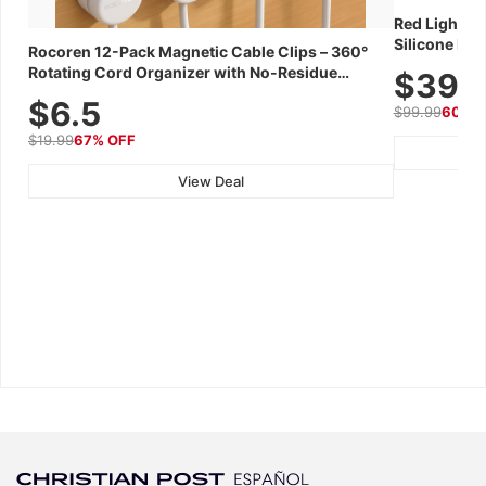
Red Light Th
Silicone Fac
Rocoren 12-Pack Magnetic Cable Clips – 360°
Skincare Dev
Rotating Cord Organizer with No-Residue
$39.
Adhesive, Cord Holder for Desk, Nightstand,
$6.5
$99.99
60% 
Wall, Car & Office, White
$19.99
67% OFF
View Deal