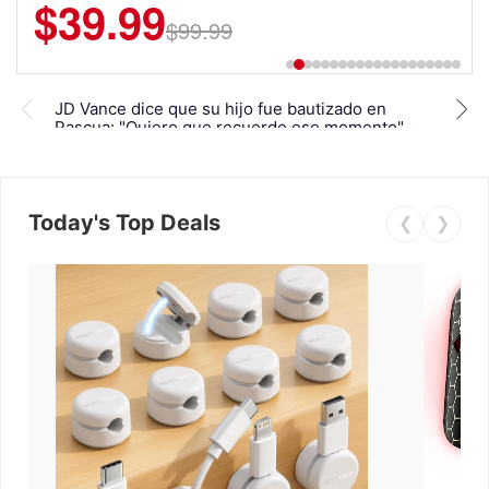
$39.99
$6.99
$29.99
$99.99
JD V
JD Vance dice que su hijo fue bautizado en
"rep
Pascua: "Quiero que recuerde ese momento"
anti
Today's Top Deals
❮
❯