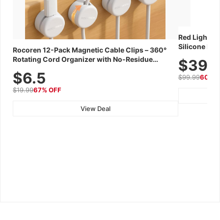
Red Light Th
Silicone Fac
Rocoren 12-Pack Magnetic Cable Clips – 360°
Skincare Dev
Rotating Cord Organizer with No-Residue
$39.
Adhesive, Cord Holder for Desk, Nightstand,
$6.5
$99.99
60% 
Wall, Car & Office, White
$19.99
67% OFF
View Deal