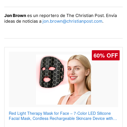
Jon Brown
es un reportero de The Christian Post. Envía
ideas de noticias a
jon.brown@christianpost.com
.
60% OFF
77% OFF
Red Light Therapy Mask for Face – 7-Color LED Silicone
Men's Slim Fit Polo Shirt – Quick Dry Moisture Wicking, High
Facial Mask, Cordless Rechargeable Skincare Device with
Elasticity, Athletic Fit Polo for Golf, Tennis, Work & Casual
240 LEDs for Home & Travel
Wear (Runs Small, Size Up)