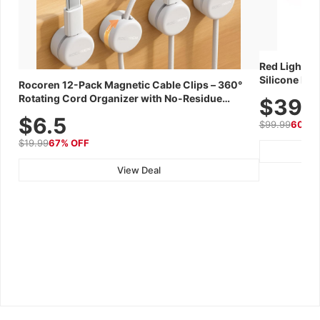
Red Light Th
Silicone Fac
Rocoren 12-Pack Magnetic Cable Clips – 360°
Skincare Dev
Rotating Cord Organizer with No-Residue
$39.
Adhesive, Cord Holder for Desk, Nightstand,
$6.5
$99.99
60% 
Wall, Car & Office, White
$19.99
67% OFF
View Deal