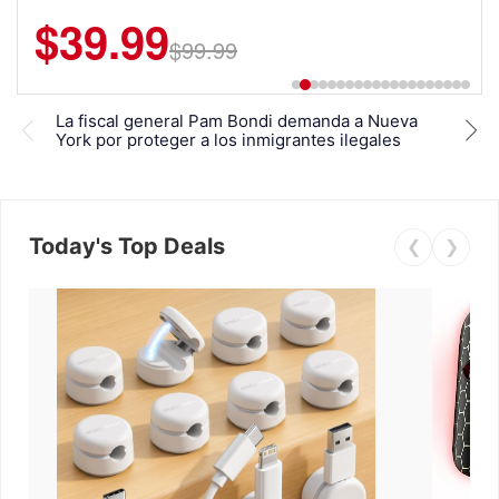
240 LEDs for Home & Travel
Wear (Runs Small, Size Up)
$39.99
$6.99
$29.99
$99.99
La fiscal general Pam Bondi demanda a Nueva
Cinc
York por proteger a los inmigrantes ilegales
Pam 
Today's Top Deals
❮
❯