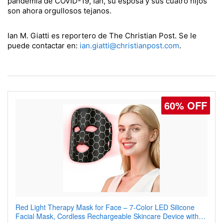
pandemia de COVID-19, Ian, su esposa y sus cuatro hijos
son ahora orgullosos tejanos.
Ian M. Giatti es reportero de The Christian Post. Se le
puede contactar en:
ian.giatti@christianpost.com
.
60% OFF
77% OFF
Red Light Therapy Mask for Face – 7-Color LED Silicone
Men's Slim Fit Polo Shirt – Quick Dry Moisture Wicking, High
Facial Mask, Cordless Rechargeable Skincare Device with
Elasticity, Athletic Fit Polo for Golf, Tennis, Work & Casual