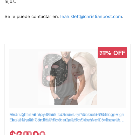
hijos.
Se le puede contactar en:
leah.klett@christianpost.com
.
77% OFF
Men's Slim Fit Polo Shirt – Quick Dry Moisture Wicking, High
Elasticity, Athletic Fit Polo for Golf, Tennis, Work & Casual
Wear (Runs Small, Size Up)
$6.99