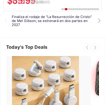
$29.99
Finaliza el rodaje de "La Resurrección de Cristo"
Lio
de Mel Gibson; se estrenará en dos partes en
excl
2027
Gib
Today's Top Deals
❮
❯