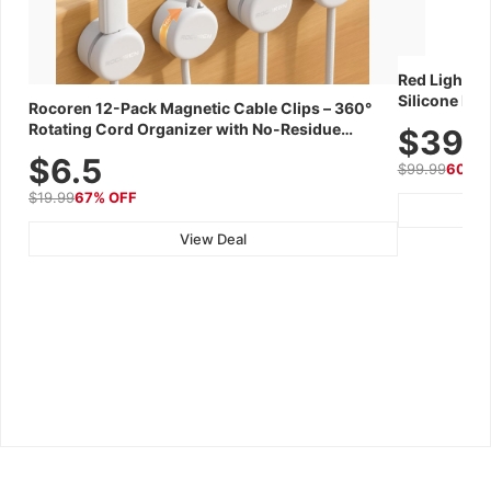
Red Light Th
Silicone Fac
Rocoren 12-Pack Magnetic Cable Clips – 360°
Skincare Dev
Rotating Cord Organizer with No-Residue
$39.
Adhesive, Cord Holder for Desk, Nightstand,
$6.5
$99.99
60% 
Wall, Car & Office, White
$19.99
67% OFF
View Deal