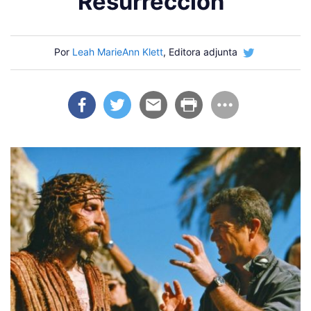
Resurrección"
Por
Leah MarieAnn Klett
, Editora adjunta