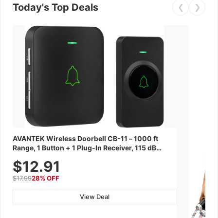
Today's Top Deals
❮
❯
AVANTEK Wireless Doorbell CB-11 – 1000 ft
Range, 1 Button + 1 Plug-In Receiver, 115 dB
Volume, LED Flash, 52 Chimes, Waterproof, 3-
$12.91
Year Battery
$17.99
28% OFF
View Deal