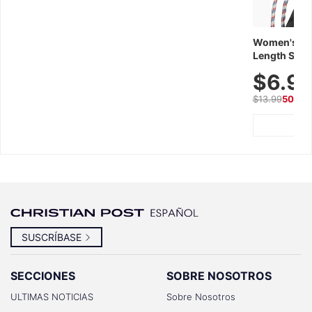
Women's Wor
Length Short
Breathable f
$6.9
Summer We
$13.99
50% O
SUSCRÍBASE
SECCIONES
SOBRE NOSOTROS
ULTIMAS NOTICIAS
Sobre Nosotros