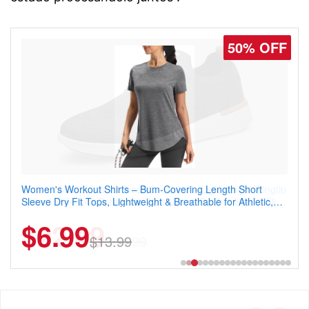
50% OFF
50% OFF
Women's Workout Shirts – Bum-Covering Length Short
Coostar Men's Casual Dress Sneakers – Lightweight Wingtip
Sleeve Dry Fit Tops, Lightweight & Breathable for Athletic,
Oxford Style with Breathable Knit Upper, Rubber Sole & Slip-
Hiking, Running & Summer Wear
On Elastic Collar, Business & Walking Shoe
$6.99
$22.49
$13.99
$44.99