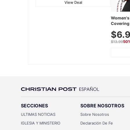
View Deal
Women's 
Covering 
Tops, Lig
$6.
Athletic,
Wear
$13.99
50
SECCIONES
SOBRE NOSOTROS
ULTIMAS NOTICIAS
Sobre Nosotros
IGLESIA Y MINISTERIO
Declaración De Fe