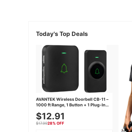
Today's Top Deals
AVANTEK Wireless Doorbell CB-11 –
1000 ft Range, 1 Button + 1 Plug-In
Receiver, 115 dB Volume, LED Flash,
$12.91
52 Chimes, Waterproof, 3-Year
Battery
$17.99
28% OFF