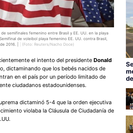
de semifinales femenino entre Brasil y EE. UU. en la playa
mifinal de voleibol playa femenino EE. UU. contra Brasil,
 de 2016. |
|
(Foto: Reuters/Nacho Doce)
ientemente el intento del presidente
Donald
Se
nto, dictaminando que los bebés nacidos de
me
ntran en el país por un período limitado de
de
mente ciudadanos estadounidenses.
uprema dictaminó 5-4 que la orden ejecutiva
cimiento violaba la Cláusula de Ciudadanía de
E.UU.