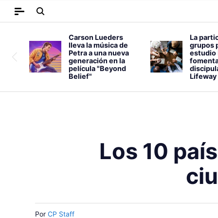
Carson Lueders
La parti
lleva la música de
grupos 
Petra a una nueva
estudio 
generación en la
fomenta
película "Beyond
discipu
Belief"
Lifeway
Los 10 paí
ci
Por
CP Staff