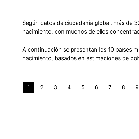
Según datos de ciudadanía global, más de 3
nacimiento, con muchos de ellos concentrado
A continuación se presentan los 10 países 
nacimiento, basados en estimaciones de pobl
1
2
3
4
5
6
7
8
9