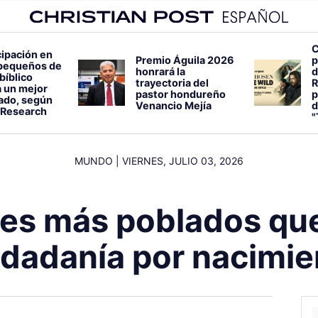
C
cipación en
Premio Águila 2026
p
pequeños de
honrará la
d
bíblico
trayectoria del
R
 un mejor
pastor hondureño
p
lado, según
Venancio Mejía
d
 Research
"
MUNDO
|
VIERNES, JULIO 03, 2026
ses más poblados que
udadanía por nacimie