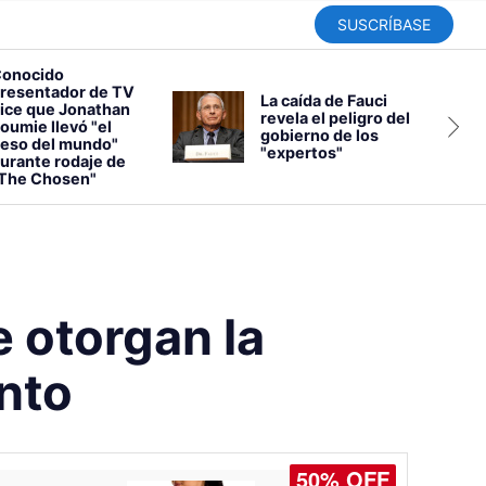
SUSCRÍBASE
onocido
resentador de TV
La caída de Fauci
ice que Jonathan
revela el peligro del
oumie llevó "el
gobierno de los
eso del mundo"
"expertos"
urante rodaje de
The Chosen"
 otorgan la
nto
50% OFF
50% OFF