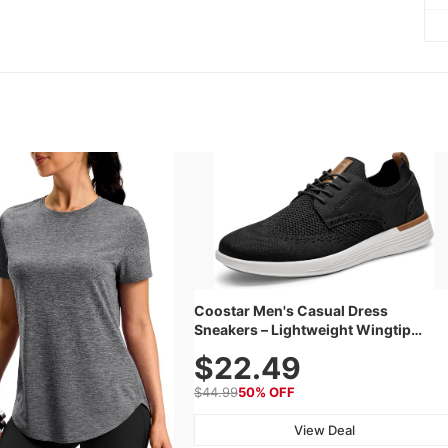
Coostar Men's Casual Dress
Sneakers – Lightweight Wingtip
Oxford Style with Breathable Knit
$22.49
Upper, Rubber Sole & Slip-On Elastic
Collar, Business & Walking Shoe
$44.99
50% OFF
View Deal