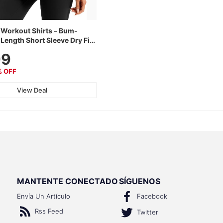
Workout Shirts – Bum-
Length Short Sleeve Dry Fit
htweight & Breathable for
99
 Hiking, Running & Summer
% OFF
View Deal
MANTENTE CONECTADO
SÍGUENOS
Envía Un Artículo
Facebook
Rss Feed
Twitter