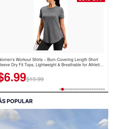
omen's Workout Shirts – Bum-Covering Length Short
oostar Men's Casual Dress Sneakers – Lightweight
leeve Dry Fit Tops, Lightweight & Breathable for Athletic,
ingtip Oxford Style with Breathable Knit Upper, Rubber
iking, Running & Summer Wear
ole & Slip-On Elastic Collar, Business & Walking Shoe
$6.99
$22.49
$13.99
$44.99
ÁS POPULAR