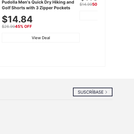
Pudolla Men's Quick Dry Hiking and
Gluten-Free, 30g Tin
$14.99
50% OFF
Golf Shorts with 3 Zipper Pockets
View Deal
$14.84
$26.99
45% OFF
View Deal
SUSCRÍBASE