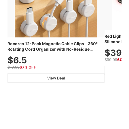
Red Light Th
Silicone Fac
Rocoren 12-Pack Magnetic Cable Clips – 360°
Skincare Dev
Rotating Cord Organizer with No-Residue
$39.
Adhesive, Cord Holder for Desk, Nightstand,
$6.5
$99.99
60% 
Wall, Car & Office, White
$19.99
67% OFF
View Deal