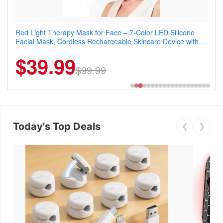
Red Light Therapy Mask for Face – 7-Color LED Silicone
Men's Slim Fit Polo Shirt – Quick Dry Moisture Wicking, High
Facial Mask, Cordless Rechargeable Skincare Device with
Elasticity, Athletic Fit Polo for Golf, Tennis, Work & Casual
240 LEDs for Home & Travel
Wear (Runs Small, Size Up)
$39.99
$6.99
$29.99
$99.99
Today's Top Deals
❮
❯