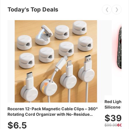
Today's Top Deals
❮
❯
Red Light Th
Silicone Fac
Rocoren 12-Pack Magnetic Cable Clips – 360°
Skincare Dev
Rotating Cord Organizer with No-Residue
$39.
Adhesive, Cord Holder for Desk, Nightstand,
$6.5
$99.99
60% 
Wall, Car & Office, White