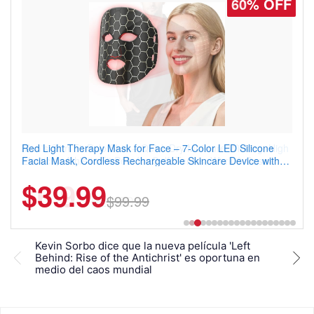
77% OFF
Men's Slim Fit Polo Shirt – Quick Dry Moisture Wicking, High
Elasticity, Athletic Fit Polo for Golf, Tennis, Work & Casual
Wear (Runs Small, Size Up)
$6.99
$29.99
Kevin Sorbo dice que la nueva película 'Left
Kevi
Behind: Rise of the Antichrist' es oportuna en
para
medio del caos mundial
géne