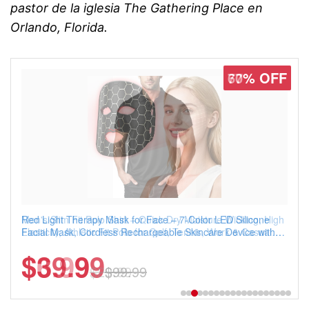
pastor de la iglesia The Gathering Place en
Orlando, Florida.
77% OFF
Men's Slim Fit Polo Shirt – Quick Dry Moisture Wicking, High
Elasticity, Athletic Fit Polo for Golf, Tennis, Work & Casual
Wear (Runs Small, Size Up)
$6.99
$29.99