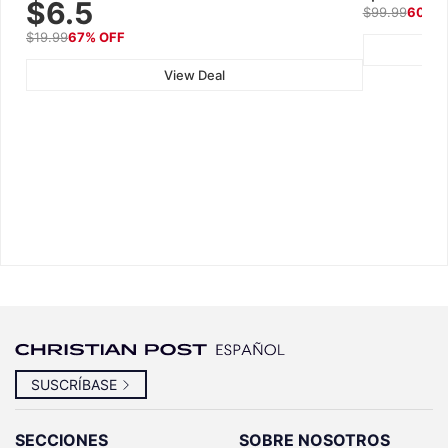
$6.5
$99.99
60% 
Wall, Car & Office, White
$19.99
67% OFF
View Deal
SUSCRÍBASE
SECCIONES
SOBRE NOSOTROS