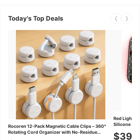
Today's Top Deals
❮
❯
Red Light Th
Silicone Fac
Rocoren 12-Pack Magnetic Cable Clips – 360°
Skincare Dev
Rotating Cord Organizer with No-Residue
$39.
Adhesive, Cord Holder for Desk, Nightstand,