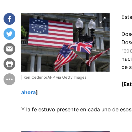
Esta
Dosc
Dosc
rede
naci
de s
| Ken Cedeno/AFP via Getty Images
[Es
ahora
]
Y la fe estuvo presente en cada uno de eso