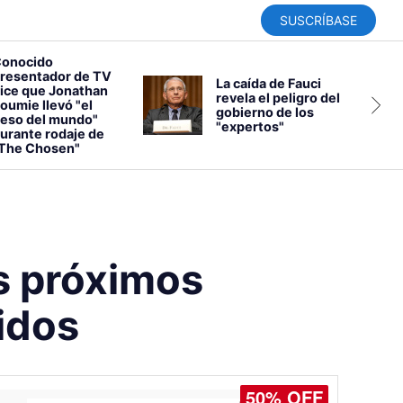
SUSCRÍBASE
onocido
resentador de TV
La caída de Fauci
ice que Jonathan
revela el peligro del
oumie llevó "el
gobierno de los
eso del mundo"
"expertos"
urante rodaje de
The Chosen"
os próximos
idos
50% OFF