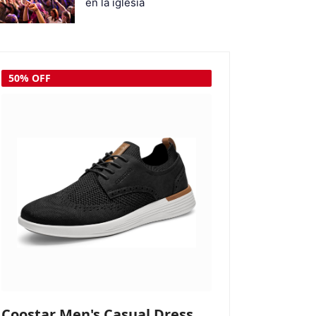
en la iglesia
50% OFF
Coostar Men's Casual Dress