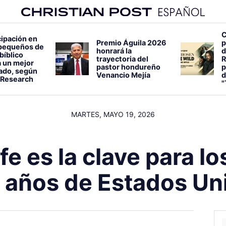
C
cipación en
Premio Águila 2026
p
pequeños de
honrará la
d
bíblico
trayectoria del
R
 un mejor
pastor hondureño
p
lado, según
Venancio Mejía
d
 Research
"
MARTES, MAYO 19, 2026
 fe es la clave para l
 años de Estados Un