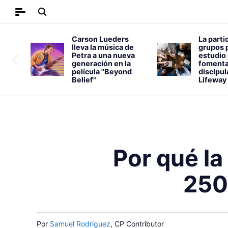
Carson Lueders
La parti
lleva la música de
grupos 
Petra a una nueva
estudio 
generación en la
fomenta
película "Beyond
discipu
Belief"
Lifeway
Por qué la
250
Por
Samuel Rodriguez
, CP Contributor