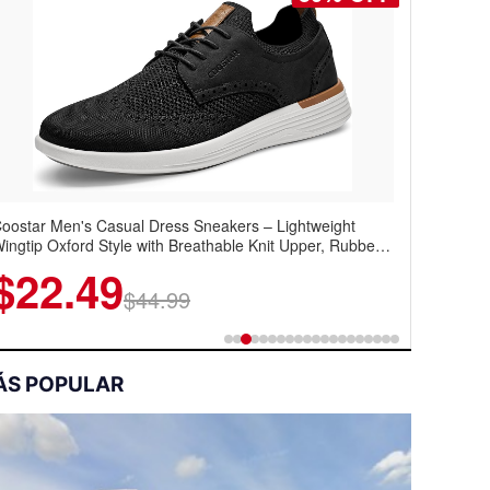
oostar Men's Casual Dress Sneakers – Lightweight
ingtip Oxford Style with Breathable Knit Upper, Rubber
ole & Slip-On Elastic Collar, Business & Walking Shoe
$22.49
$44.99
ÁS POPULAR