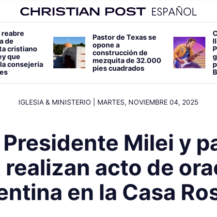
 reabre
C
Pastor de Texas se
a de
l
opone a
a cristiano
P
construcción de
ey que
g
mezquita de 32.000
la consejería
p
pies cuadrados
es
B
IGLESIA & MINISTERIO
|
MARTES, NOVIEMBRE 04, 2025
 Presidente Milei y 
realizan acto de ora
entina en la Casa Ro