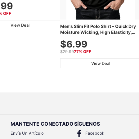
.99
th 240 LEDs for Home &
% OFF
View Deal
Men's Slim Fit Polo Shirt – Quick Dry
Moisture Wicking, High Elasticity,
Athletic Fit Polo for Golf, Tennis, Wor
$6.99
& Casual Wear (Runs Small, Size Up)
$29.99
77% OFF
View Deal
MANTENTE CONECTADO
SÍGUENOS
Envía Un Artículo
Facebook