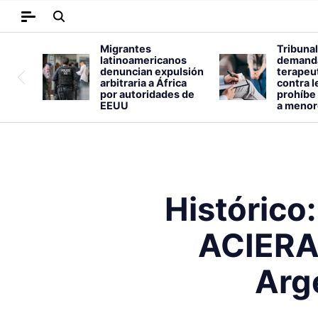
Migrantes
Tribunal
latinoamericanos
demand
denuncian expulsión
terapeut
arbitraria a África
contra l
por autoridades de
prohíbe 
EEUU
a menor
Histórico:
ACIERA 
Arg