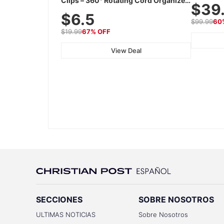
Clips – 360° Rotating Cord Organizer
$39
Device wi
with No-Residue Adhesive, Cord
$6.5
Travel
Holder for Desk, Nightstand, Wall, Car
$99.99
60
& Office, White
$19.99
67% OFF
View Deal
SECCIONES
SOBRE NOSOTROS
ULTIMAS NOTICIAS
Sobre Nosotros