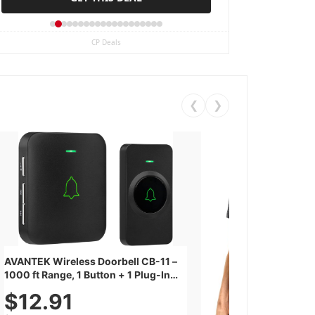
CP Deals
❮
❯
AVANTEK Wireless Doorbell CB-11 –
1000 ft Range, 1 Button + 1 Plug-In
Receiver, 115 dB Volume, LED Flash,
$12.91
52 Chimes, Waterproof, 3-Year
Battery