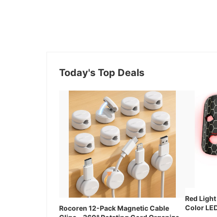
Today's Top Deals
Red Light
Color LED
Rocoren 12-Pack Magnetic Cable
Cordless