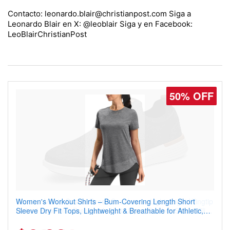
Contacto: leonardo.blair@christianpost.com Siga a
Leonardo Blair en X: @leoblair Siga y en Facebook:
LeoBlairChristianPost
50% OFF
Coostar Men's Casual Dress Sneakers – Lightweight Wingtip
Oxford Style with Breathable Knit Upper, Rubber Sole & Slip-
On Elastic Collar, Business & Walking Shoe