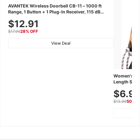
AVANTEK Wireless Doorbell CB-11 – 1000 ft
Range, 1 Button + 1 Plug-In Receiver, 115 dB
Volume, LED Flash, 52 Chimes, Waterproof, 3-
$12.91
Year Battery
$17.99
28% OFF
View Deal
Women's Wor
Length Short
Breathable f
$6.9
Summer We
$13.99
50% O