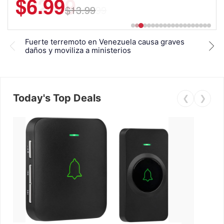
$22.49
$44.99
Fuerte terremoto en Venezuela causa graves
Orga
daños y moviliza a ministerios
Ven
Today's Top Deals
❮
❯