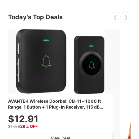
Today's Top Deals
❮
❯
AVANTEK Wireless Doorbell CB-11 – 1000 ft
Range, 1 Button + 1 Plug-In Receiver, 115 dB
Volume, LED Flash, 52 Chimes, Waterproof, 3-
$12.91
Year Battery
$17.99
28% OFF
View Deal