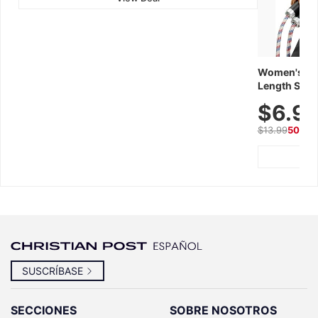
Women's Wor
Length Short
Breathable f
$6.9
Summer We
$13.99
50% O
SUSCRÍBASE
SECCIONES
SOBRE NOSOTROS