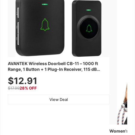
AVANTEK Wireless Doorbell CB-11 – 1000 ft
Range, 1 Button + 1 Plug-In Receiver, 115 dB
Volume, LED Flash, 52 Chimes, Waterproof, 3-
$12.91
Year Battery
$17.99
28% OFF
View Deal
Women's Wor