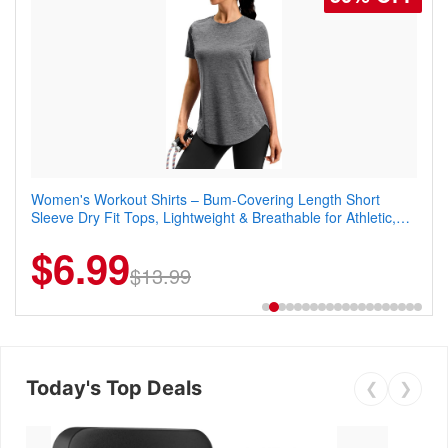
Women's Workout Shirts – Bum-Covering Length Short
Coostar Men's Casual Dress Sneakers – Lightweight Wingtip
Sleeve Dry Fit Tops, Lightweight & Breathable for Athletic,
Oxford Style with Breathable Knit Upper, Rubber Sole & Slip-
Hiking, Running & Summer Wear
On Elastic Collar, Business & Walking Shoe
$6.99
$22.49
$13.99
$44.99
Today's Top Deals
❮
❯