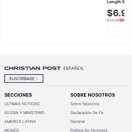
Length Short
Breathable f
$6.9
Summer We
$13.99
50% O
SUSCRÍBASE
SECCIONES
SOBRE NOSOTROS
ULTIMAS NOTICIAS
Sobre Nosotros
IGLESIA Y MINISTERIO
Declaración De Fe
AMERICA LATINA
General
MUNDO
Politica De Permisos