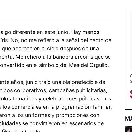
algo diferente en este junio. Hay menos
íris. No, no me refiero a la señal del pacto de
 que aparece en el cielo después de una
enta. Me refiero a la bandera arcoíris que se
onvertido en el símbolo del Mes del Orgullo.
W
C
S
W
nte años, junio trajo una ola predecible de
H
S
tipos corporativos, campañas publicitarias,
culos temáticos y celebraciones públicas. Los
 los comerciales en la programación familiar,
raron a los uniformes y promociones con
M
 ciudades se convirtieron en escenarios de
iles del Orgullo.