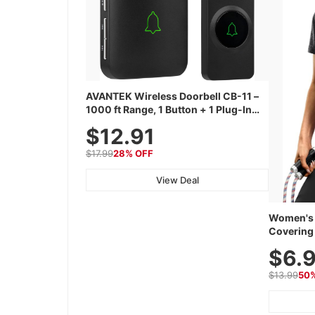
AVANTEK Wireless Doorbell CB-11 –
1000 ft Range, 1 Button + 1 Plug-In
Receiver, 115 dB Volume, LED Flash,
$12.91
52 Chimes, Waterproof, 3-Year
Battery
$17.99
28% OFF
View Deal
Women's 
Covering 
Tops, Lig
$6.
Athletic,
Wear
$13.99
50