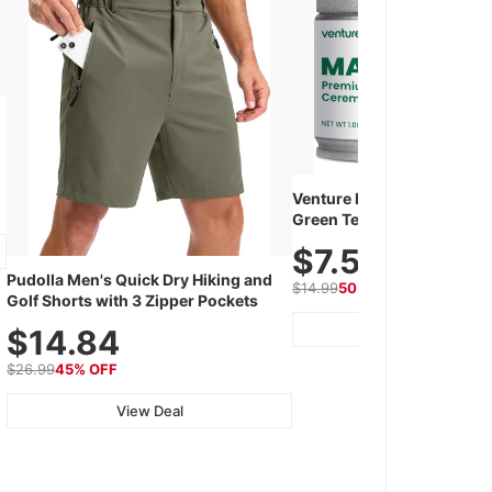
Venture Pal Ceremonial G
Green Tea Powder – First H
Shade Grown, 100% Pure 
$7.5
Additives, Unsweetened, 
Pudolla Men's Quick Dry Hiking and
Gluten-Free, 30g Tin
$14.99
50% OFF
Golf Shorts with 3 Zipper Pockets
View Deal
$14.84
$26.99
45% OFF
View Deal