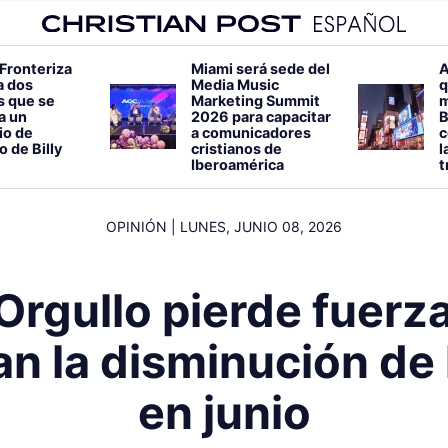
 Fronteriza
Miami será sede del
A
a dos
Media Music
q
s que se
Marketing Summit
m
 a un
2026 para capacitar
B
io de
a comunicadores
c
o de Billy
cristianos de
l
Iberoamérica
t
OPINIÓN
|
LUNES, JUNIO 08, 2026
Orgullo pierde fuerz
n la disminución de 
en junio