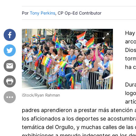
Por
Tony Perkins
, CP Op-Ed Contributor
Hay 
arco
Dios
torm
ha c
Dura
logo
iStock/Ryan Rahman
artí
padres aprendieron a prestar más atención a
los aficionados a los deportes se acostumb
temática del Orgullo, y muchas calles de las
exhibiciones a menudo indecentes en los desf