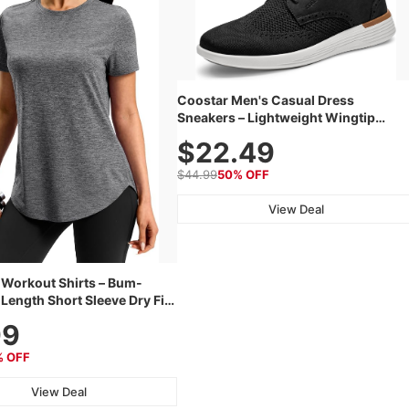
Coostar Men's Casual Dress
Sneakers – Lightweight Wingtip
Oxford Style with Breathable Knit
$22.49
Upper, Rubber Sole & Slip-On Elastic
Collar, Business & Walking Shoe
$44.99
50% OFF
View Deal
Workout Shirts – Bum-
Length Short Sleeve Dry Fit
htweight & Breathable for
99
 Hiking, Running & Summer
% OFF
View Deal