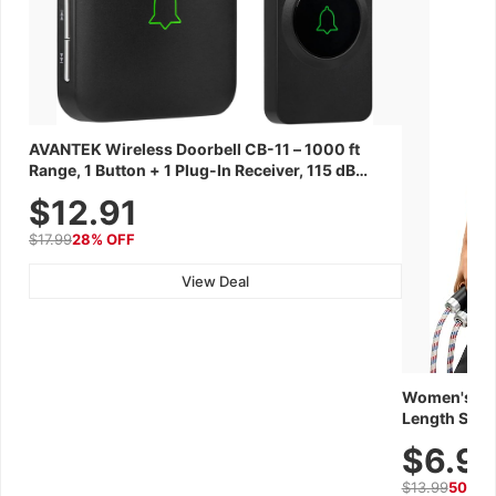
AVANTEK Wireless Doorbell CB-11 – 1000 ft
Range, 1 Button + 1 Plug-In Receiver, 115 dB
Volume, LED Flash, 52 Chimes, Waterproof, 3-
$12.91
Year Battery
$17.99
28% OFF
View Deal
Women's Wor
Length Short
Breathable f
$6.9
Summer We
$13.99
50% O