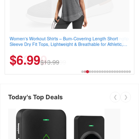
Coostar Men's Casual Dress Sneakers – Lightweight Wingtip
Oxford Style with Breathable Knit Upper, Rubber Sole & Slip-
On Elastic Collar, Business & Walking Shoe
$22.49
$44.99
Today's Top Deals
❮
❯