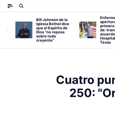
Enferme
Bill Johnson de la
apertura
Iglesia Bethel dice
primera 
que el Espíritu de
de-trans
Dios “no reposa
acuerdo
sobre todo
Hospital
creyente”
Texas
Cuatro pu
250: "O