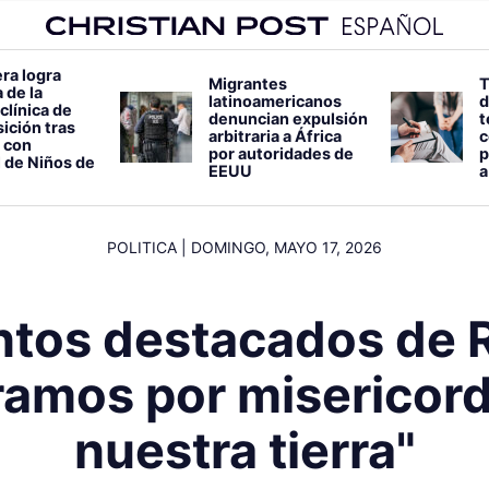
ra logra
Migrantes
T
 de la
latinoamericanos
d
clínica de
denuncian expulsión
t
ición tras
arbitraria a África
c
 con
por autoridades de
p
 de Niños de
EEUU
a
POLITICA
|
DOMINGO, MAYO 17, 2026
ntos destacados de 
ramos por misericord
nuestra tierra"