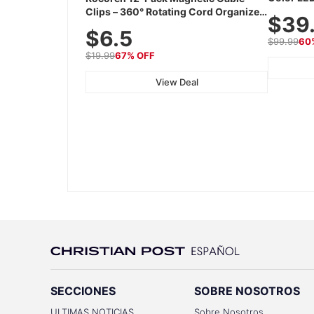
Cordless
Clips – 360° Rotating Cord Organizer
$39
Device wi
with No-Residue Adhesive, Cord
$6.5
Travel
Holder for Desk, Nightstand, Wall, Car
$99.99
60
& Office, White
$19.99
67% OFF
View Deal
SECCIONES
SOBRE NOSOTROS
ULTIMAS NOTICIAS
Sobre Nosotros