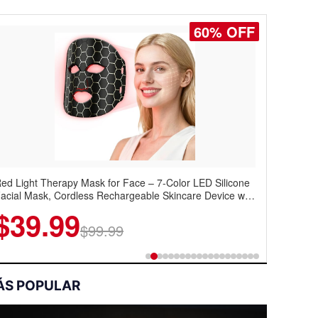
60% OFF
77% OFF
ed Light Therapy Mask for Face – 7-Color LED Silicone
en's Slim Fit Polo Shirt – Quick Dry Moisture Wicking,
acial Mask, Cordless Rechargeable Skincare Device with
igh Elasticity, Athletic Fit Polo for Golf, Tennis, Work &
40 LEDs for Home & Travel
asual Wear (Runs Small, Size Up)
$39.99
$6.99
$29.99
$99.99
ÁS POPULAR