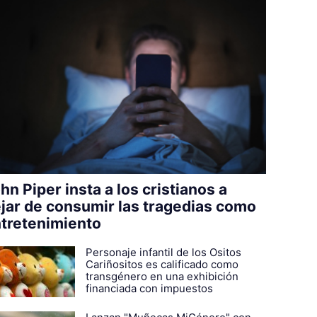
hn Piper insta a los cristianos a
jar de consumir las tragedias como
tretenimiento
Personaje infantil de los Ositos
Cariñositos es calificado como
transgénero en una exhibición
financiada con impuestos