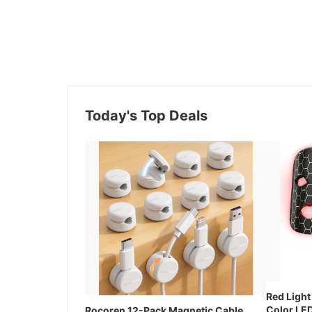
Today's Top Deals
Red Light
Color LED
Rocoren 12-Pack Magnetic Cable