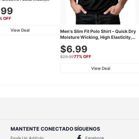
 Rechargeable Skincare
.99
th 240 LEDs for Home &
% OFF
View Deal
Men's Slim Fit Polo Shirt – Quick Dry
Moisture Wicking, High Elasticity,
Athletic Fit Polo for Golf, Tennis, Wor
$6.99
& Casual Wear (Runs Small, Size Up)
$29.99
77% OFF
View Deal
MANTENTE CONECTADO
SÍGUENOS
Envía Un Artículo
Facebook