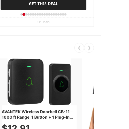
GET THIS DEAL
GET THIS DEAL
CP Deals
❮
❯
AVANTEK Wireless Doorbell CB-11 –
1000 ft Range, 1 Button + 1 Plug-In
Receiver, 115 dB Volume, LED Flash,
$12.91
52 Chimes, Waterproof, 3-Year