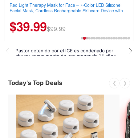
Red Light Therapy Mask for Face – 7-Color LED Silicone
Men's Slim Fit Polo Shirt – Quick Dry Moisture Wicking, High
Facial Mask, Cordless Rechargeable Skincare Device with
Elasticity, Athletic Fit Polo for Golf, Tennis, Work & Casual
240 LEDs for Home & Travel
Wear (Runs Small, Size Up)
$39.99
$6.99
$29.99
$99.99
Dire
Pastor detenido por el ICE es condenado por
estu
abusar sexualmente de una menor de 14 años
frau
Today's Top Deals
❮
❯