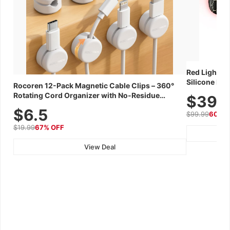
Red Light Th
Silicone Fac
Rocoren 12-Pack Magnetic Cable Clips – 360°
Skincare Dev
Rotating Cord Organizer with No-Residue
$39.
Adhesive, Cord Holder for Desk, Nightstand,
$6.5
$99.99
60% 
Wall, Car & Office, White
$19.99
67% OFF
View Deal