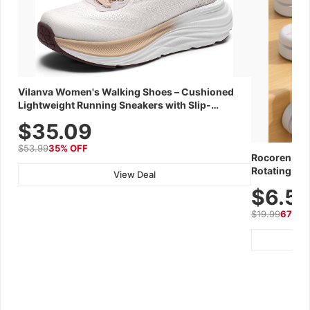
Vilanva Women's Walking Shoes – Cushioned
Lightweight Running Sneakers with Slip-
Resistant Sole, Breathable Woven Upper for
$35.09
Everyday Wear & Workouts
$53.99
35% OFF
Rocoren 12-
Rotating Co
View Deal
Adhesive, Co
$6.5
Wall, Car & 
$19.99
67% O