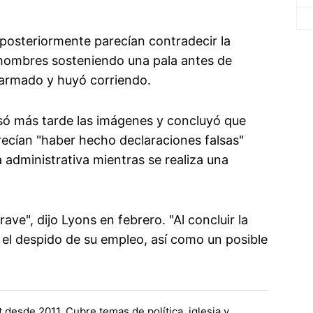
posteriormente parecían contradecir la
s hombres sosteniendo una pala antes de
esarmado y huyó corriendo.
isó más tarde las imágenes y concluyó que
recían "haber hecho declaraciones falsas"
a administrativa mientras se realiza una
ave", dijo Lyons en febrero. "Al concluir la
 el despido de su empleo, así como un posible
 desde 2011. Cubre temas de política, iglesia y