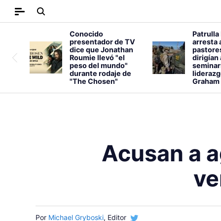
Conocido
Patrulla
presentador de TV
arresta 
dice que Jonathan
pastore
Roumie llevó "el
dirigían
peso del mundo"
seminar
durante rodaje de
liderazg
"The Chosen"
Graham
Acusan a a
ve
Por
Michael Gryboski
, Editor