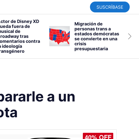
SUSCRÍBASE
ctor de Disney XD
Migración de
ueda fuera de
personas trans a
usical de
estados demócratas
roadway tras
se convierte en una
omentarios contra
crisis
a ideología
presupuestaria
ransgénero
ararle a un
ota
30% OFF