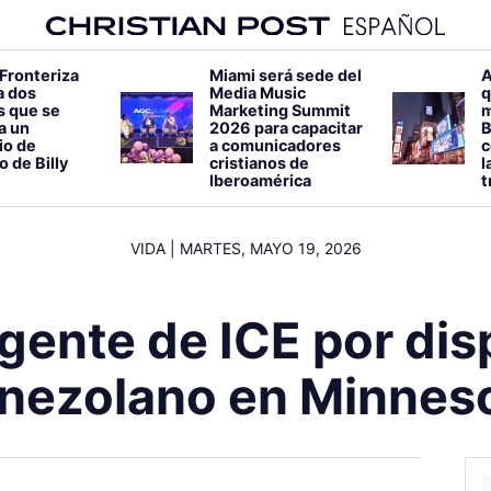
 Fronteriza
Miami será sede del
A
a dos
Media Music
q
s que se
Marketing Summit
m
 a un
2026 para capacitar
B
io de
a comunicadores
c
o de Billy
cristianos de
l
Iberoamérica
t
VIDA
|
MARTES, MAYO 19, 2026
gente de ICE por disp
nezolano en Minnes