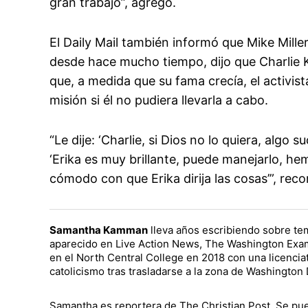
gran trabajo”, agregó.
El Daily Mail también informó que Mike Mille
desde hace mucho tiempo, dijo que Charlie 
que, a medida que su fama crecía, el activi
misión si él no pudiera llevarla a cabo.
“Le dije: ‘Charlie, si Dios no lo quiera, algo 
‘Erika es muy brillante, puede manejarlo, he
cómodo con que Erika dirija las cosas’”, recor
Samantha Kamman
lleva años escribiendo sobre tem
aparecido en Live Action News, The Washington Exam
en el North Central College en 2018 con una licenci
catolicismo tras trasladarse a la zona de Washington 
Samantha es reportera de The Christian Post. Se pue