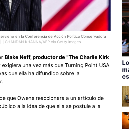
rviene en la Conferencia de Acción Política Conservadora
|
|
CHANDAN KHANNA/AFP via Getty Images
or
Blake Neff, productor de “The Charlie Kirk
Lo
r exigiera una vez más que Turning Point USA
má
vas que ella ha difundido sobre la
es
k.
de que Owens reaccionara a un artículo de
blico a la idea de que ella se postule a la