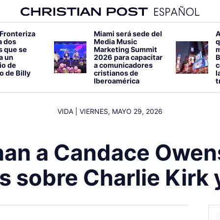
 Fronteriza
Miami será sede del
A
a dos
Media Music
q
s que se
Marketing Summit
m
 a un
2026 para capacitar
B
io de
a comunicadores
c
o de Billy
cristianos de
l
Iberoamérica
t
VIDA
|
VIERNES, MAYO 29, 2026
nan a Candace Owens
s sobre Charlie Kirk 