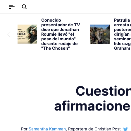
Conocido
Patrulla
presentador de TV
arresta 
dice que Jonathan
pastore
Roumie llevó "el
dirigían
peso del mundo"
seminar
durante rodaje de
liderazg
"The Chosen"
Graham
Cuestio
afirmacione
Por
Samantha Kamman
, Reportera de Christian Post