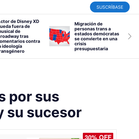
SUSCRÍBASE
ctor de Disney XD
Migración de
ueda fuera de
personas trans a
usical de
estados demócratas
roadway tras
se convierte en una
omentarios contra
crisis
a ideología
presupuestaria
ransgénero
 por sus
y su sucesor
30% OFF
20% OFF