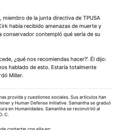
r, miembro de la junta directiva de TPUSA
Kirk había recibido amenazas de muerte y
sta conservador contempló qué sería de su
sucede, ¿qué nos recomiendas hacer?’. Él dijo:
mos hablado de esto. Estaría totalmente
dó Miller.
as provida y cuestiones sociales. Sus artículos han
iner y Human Defense Initiative. Samantha se graduó
atura en Humanidades. Samantha se reconvirtió al
D. C.
de contactar con ella en: