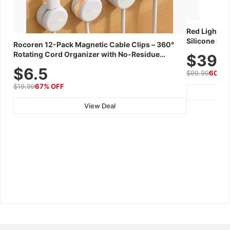
Red Light Th
Silicone Fac
Rocoren 12-Pack Magnetic Cable Clips – 360°
Skincare Dev
Rotating Cord Organizer with No-Residue
$39.
Adhesive, Cord Holder for Desk, Nightstand,
$6.5
$99.99
60% 
Wall, Car & Office, White
$19.99
67% OFF
View Deal