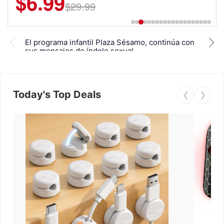
$6.99
$29.99
Arka
El programa infantil Plaza Sésamo, continúa con
la F
sus mensajes de índole sexual
de l
Today's Top Deals
❮
❯