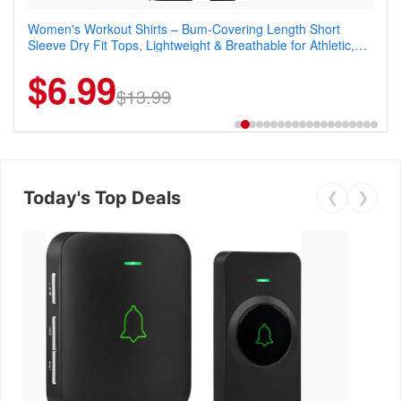
Women's Workout Shirts – Bum-Covering Length Short
Coostar Men's Casual Dress Sneakers – Lightweight Wingtip
Sleeve Dry Fit Tops, Lightweight & Breathable for Athletic,
Oxford Style with Breathable Knit Upper, Rubber Sole & Slip-
Hiking, Running & Summer Wear
On Elastic Collar, Business & Walking Shoe
$6.99
$22.49
$13.99
$44.99
Today's Top Deals
❮
❯