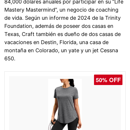
84,000 dólares anuales por participar en su “Life
Mastery Mastermind”, un negocio de coaching
de vida. Según un informe de 2024 de la Trinity
Foundation, además de poseer dos casas en
Texas, Craft también es dueño de dos casas de
vacaciones en Destin, Florida, una casa de
montaña en Colorado, un yate y un jet Cessna
650.
50% OFF
50% OFF