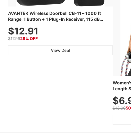
AVANTEK Wireless Doorbell CB-11 – 1000 ft
Range, 1 Button + 1 Plug-In Receiver, 115 dB
Volume, LED Flash, 52 Chimes, Waterproof, 3-
$12.91
Year Battery
$17.99
28% OFF
View Deal
Women's Wor
Length Short
Breathable f
$6.9
Summer We
$13.99
50% O