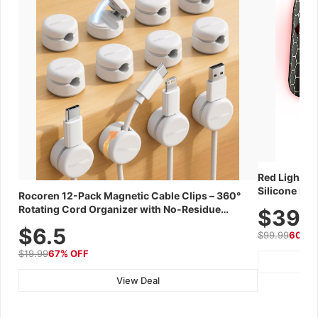
Red Light Th
Silicone Fac
Rocoren 12-Pack Magnetic Cable Clips – 360°
Skincare Dev
Rotating Cord Organizer with No-Residue
$39.
Adhesive, Cord Holder for Desk, Nightstand,
$6.5
$99.99
60% 
Wall, Car & Office, White
$19.99
67% OFF
View Deal