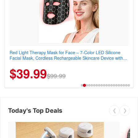
Red Light Therapy Mask for Face – 7-Color LED Silicone
Men's Slim Fit Polo Shirt – Quick Dry Moisture Wicking, High
Facial Mask, Cordless Rechargeable Skincare Device with
Elasticity, Athletic Fit Polo for Golf, Tennis, Work & Casual
240 LEDs for Home & Travel
Wear (Runs Small, Size Up)
$39.99
$6.99
$29.99
$99.99
Today's Top Deals
❮
❯