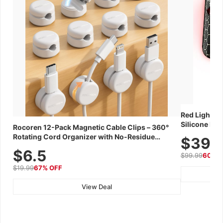
Red Light Th
Silicone Fac
Rocoren 12-Pack Magnetic Cable Clips – 360°
Skincare Dev
Rotating Cord Organizer with No-Residue
$39.
Adhesive, Cord Holder for Desk, Nightstand,
$6.5
$99.99
60% 
Wall, Car & Office, White
$19.99
67% OFF
View Deal