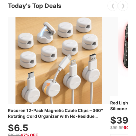
Today's Top Deals
❮
❯
Red Light Th
Silicone Fac
Rocoren 12-Pack Magnetic Cable Clips – 360°
Skincare Dev
Rotating Cord Organizer with No-Residue
$39.
Adhesive, Cord Holder for Desk, Nightstand,
$6.5
$99.99
60% 
Wall, Car & Office, White
$19.99
67% OFF