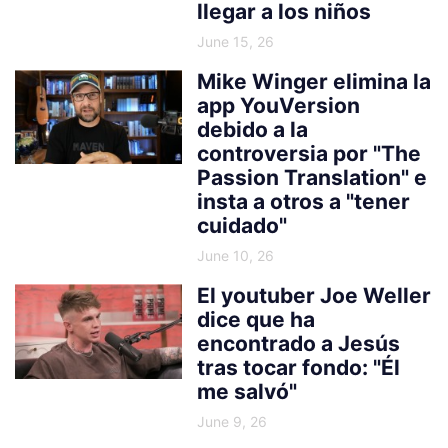
llegar a los niños
June 15, 26
Mike Winger elimina la
app YouVersion
debido a la
controversia por "The
Passion Translation" e
insta a otros a "tener
cuidado"
June 10, 26
El youtuber Joe Weller
dice que ha
encontrado a Jesús
tras tocar fondo: "Él
me salvó"
June 9, 26