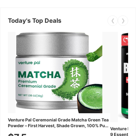
Today's Top Deals
❮
❯
Venture Pal Ceremonial Grade Matcha Green Tea
Powder – First Harvest, Shade Grown, 100% Pure
Venture Pal
with No Additives, Unsweetened, Vegan &
9 Essential 