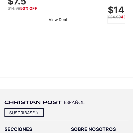
$7.5
Gluten-Free, 30g Tin
Caffeine, El
$14.
$14.99
50% OFF
Recovery, G
$24.99
40% 
View Deal
SUSCRÍBASE
SECCIONES
SOBRE NOSOTROS