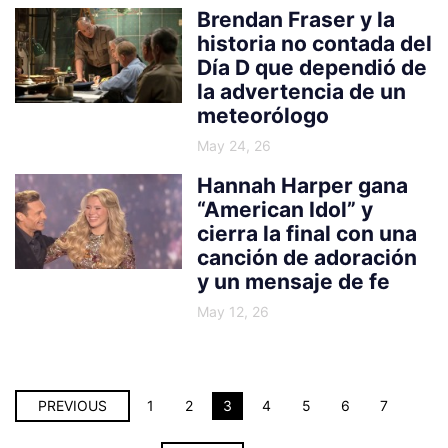
Brendan Fraser y la
historia no contada del
Día D que dependió de
la advertencia de un
meteorólogo
May 24, 26
Hannah Harper gana
“American Idol” y
cierra la final con una
canción de adoración
y un mensaje de fe
May 12, 26
PREVIOUS
1
2
3
4
5
6
7