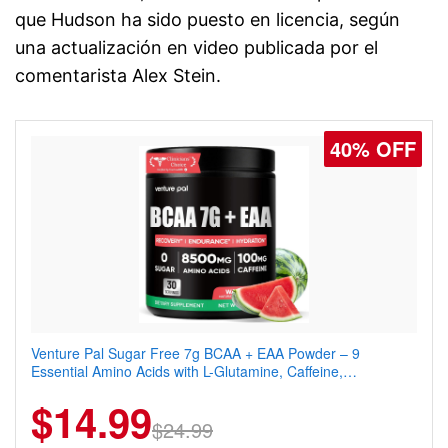
que Hudson ha sido puesto en licencia, según
una actualización en video publicada por el
comentarista Alex Stein.
40% OFF
30% OFF
Venture Pal Sugar Free 7g BCAA + EAA Powder – 9
Venture Pal Sugar Free Protein Coffee – Cold Brew Mocha
Essential Amino Acids with L-Glutamine, Caffeine,
Instant Iced Coffee with MCT Oil, Probiotics, Fiber & 13
Electrolytes & Vitamins for Muscle Recovery, Growth &
Vitamins, 70mg Caffeine, Keto & Gluten-Free, 20 Servings
$14.99
$13.29
Hydration
$24.99
$18.99