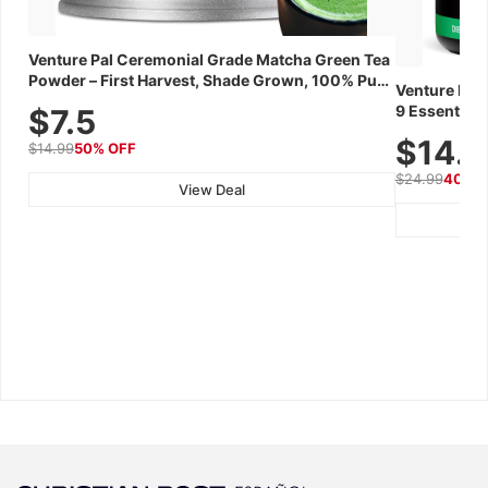
Venture Pal Ceremonial Grade Matcha Green Tea
Powder – First Harvest, Shade Grown, 100% Pure
Venture Pal
with No Additives, Unsweetened, Vegan &
9 Essential 
$7.5
Gluten-Free, 30g Tin
Caffeine, El
$14.
$14.99
50% OFF
Recovery, G
$24.99
40% 
View Deal