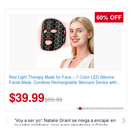
60% OFF
77% OFF
Red Light Therapy Mask for Face – 7-Color LED Silicone
Men's Slim Fit Polo Shirt – Quick Dry Moisture Wicking, High
Facial Mask, Cordless Rechargeable Skincare Device with
Elasticity, Athletic Fit Polo for Golf, Tennis, Work & Casual
240 LEDs for Home & Travel
Wear (Runs Small, Size Up)
$39.99
$6.99
$29.99
$99.99
Nata
'Voy a ser yo': Natalie Grant se niega a encajar en
en 2
la radio cristiana, vive para obedecer a Cristo
la m