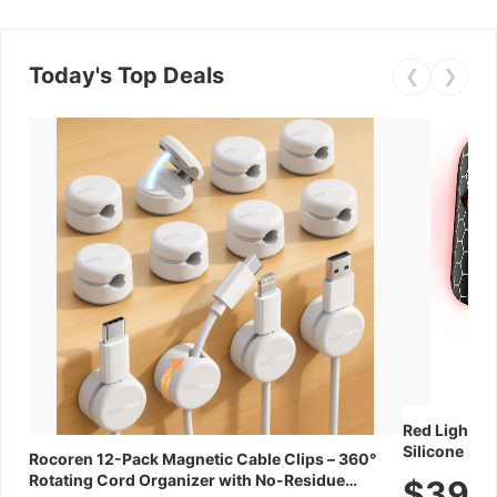
Today's Top Deals
❮
❯
Red Light Th
Silicone Fac
Rocoren 12-Pack Magnetic Cable Clips – 360°
Skincare Dev
Rotating Cord Organizer with No-Residue
$39.