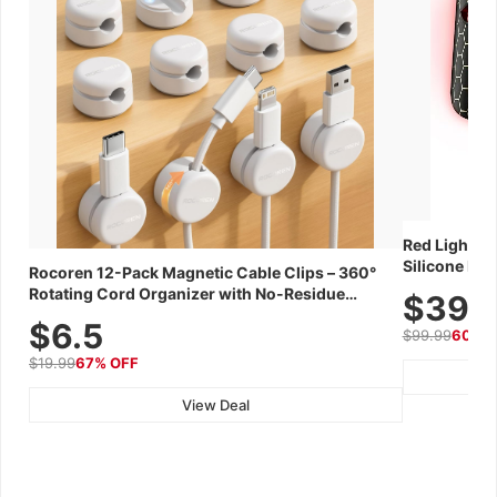
Red Light Th
Silicone Fac
Rocoren 12-Pack Magnetic Cable Clips – 360°
Skincare Dev
Rotating Cord Organizer with No-Residue
$39.
Adhesive, Cord Holder for Desk, Nightstand,
$6.5
$99.99
60% 
Wall, Car & Office, White
$19.99
67% OFF
View Deal