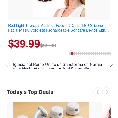
Red Light Therapy Mask for Face – 7-Color LED Silicone
Men's Slim Fit Polo Shirt – Quick Dry Moisture Wicking, High
Facial Mask, Cordless Rechargeable Skincare Device with
Elasticity, Athletic Fit Polo for Golf, Tennis, Work & Casual
240 LEDs for Home & Travel
Wear (Runs Small, Size Up)
$39.99
$6.99
$29.99
$99.99
El l
Iglesia del Reino Unido se transforma en Narnia
Lati
esta Navidad para compartir el Evangelio
obr
Today's Top Deals
❮
❯