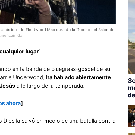
 "Landslide" de Fleetwood Mac durante la "Noche del Salón de
merican Idol
cualquier lugar’
ndo en la banda de bluegrass-gospel de su
a Carrie Underwood,
ha hablado abiertamente
Se
 Jesús
a lo largo de la temporada.
me
de
os ahora
]
Dios la salvó en medio de una batalla contra