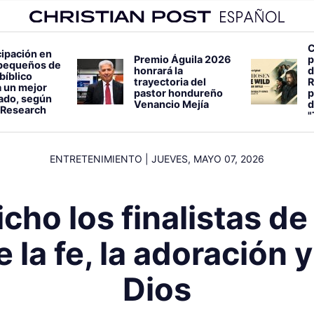
C
cipación en
Premio Águila 2026
p
pequeños de
honrará la
d
bíblico
trayectoria del
R
 un mejor
pastor hondureño
p
lado, según
Venancio Mejía
d
 Research
"
ENTRETENIMIENTO
|
JUEVES, MAYO 07, 2026
cho los finalistas d
e la fe, la adoración y
Dios