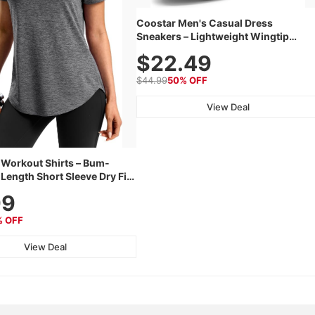
Coostar Men's Casual Dress
Sneakers – Lightweight Wingtip
Oxford Style with Breathable Knit
$22.49
Upper, Rubber Sole & Slip-On Elastic
Collar, Business & Walking Shoe
$44.99
50% OFF
View Deal
Workout Shirts – Bum-
Length Short Sleeve Dry Fit
htweight & Breathable for
99
 Hiking, Running & Summer
% OFF
View Deal