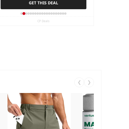
GET THIS DEAL
Shoe
CP Deals
❮
❯