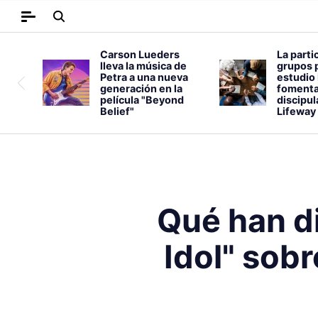
Carson Lueders
La parti
lleva la música de
grupos 
Petra a una nueva
estudio 
generación en la
fomenta
película "Beyond
discipu
Belief"
Lifeway
Qué han di
Idol" sobr