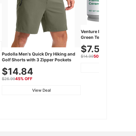
Venture Pal Ceremonial G
Green Tea Powder – First H
Shade Grown, 100% Pure 
$7.5
Additives, Unsweetened, 
Pudolla Men's Quick Dry Hiking and
Gluten-Free, 30g Tin
$14.99
50% OFF
Golf Shorts with 3 Zipper Pockets
View Deal
$14.84
$26.99
45% OFF
View Deal