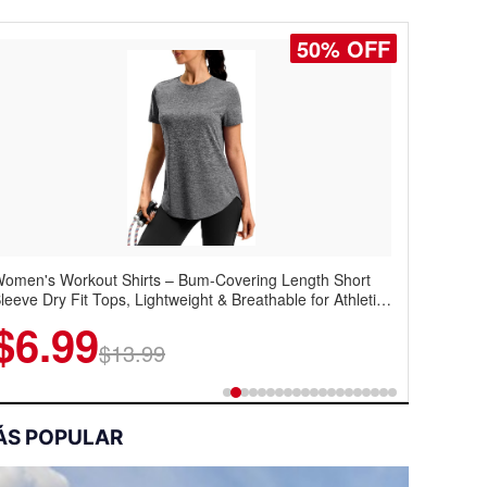
50% OFF
50% OFF
omen's Workout Shirts – Bum-Covering Length Short
oostar Men's Casual Dress Sneakers – Lightweight
leeve Dry Fit Tops, Lightweight & Breathable for Athletic,
ingtip Oxford Style with Breathable Knit Upper, Rubber
iking, Running & Summer Wear
ole & Slip-On Elastic Collar, Business & Walking Shoe
$6.99
$22.49
$13.99
$44.99
ÁS POPULAR