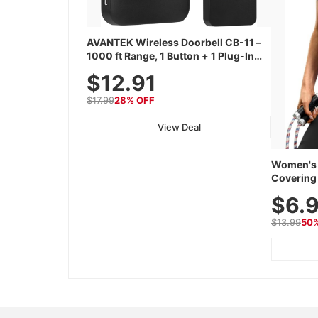
AVANTEK Wireless Doorbell CB-11 –
1000 ft Range, 1 Button + 1 Plug-In
Receiver, 115 dB Volume, LED Flash,
$12.91
52 Chimes, Waterproof, 3-Year
Battery
$17.99
28% OFF
View Deal
Women's 
Covering 
Tops, Lig
$6.
Athletic,
Wear
$13.99
50