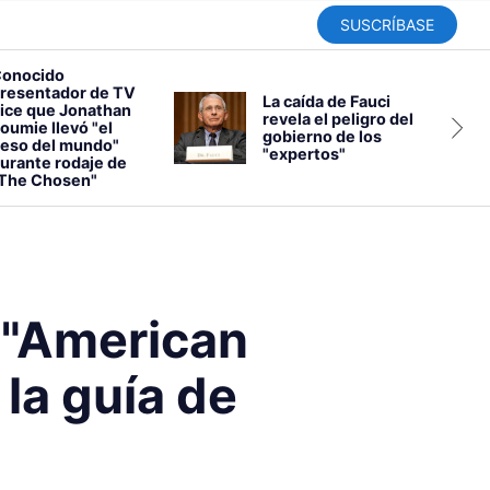
SUSCRÍBASE
onocido
resentador de TV
La caída de Fauci
ice que Jonathan
revela el peligro del
oumie llevó "el
gobierno de los
eso del mundo"
"expertos"
urante rodaje de
The Chosen"
e "American
 la guía de