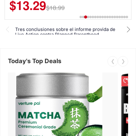
$13.29
$18.99
Reti
Tres conclusiones sobre el informe provida de
arre
Live Action contra Planned Parenthood
de 
Today's Top Deals
❮
❯