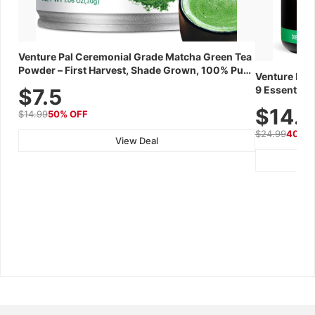
Venture Pal Ceremonial Grade Matcha Green Tea
Powder – First Harvest, Shade Grown, 100% Pure
Venture Pal
with No Additives, Unsweetened, Vegan &
9 Essential 
$7.5
Gluten-Free, 30g Tin
Caffeine, El
$14.
$14.99
50% OFF
Recovery, G
$24.99
40% 
View Deal