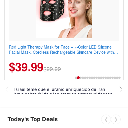
Red Light Therapy Mask for Face – 7-Color LED Silicone
Men's Slim Fit Polo Shirt – Quick Dry Moisture Wicking, High
Facial Mask, Cordless Rechargeable Skincare Device with
Elasticity, Athletic Fit Polo for Golf, Tennis, Work & Casual
240 LEDs for Home & Travel
Wear (Runs Small, Size Up)
$39.99
$6.99
$29.99
$99.99
Isra
Israel teme que el uranio enriquecido de Irán
cien
haya sobrevivido a los ataques estadounidenses
unir
Today's Top Deals
❮
❯