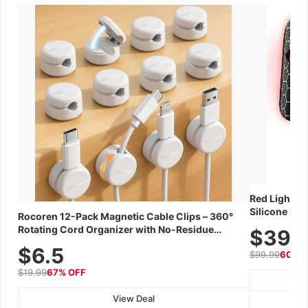
Red Light Th
Silicone Fac
Rocoren 12-Pack Magnetic Cable Clips – 360°
Skincare Dev
Rotating Cord Organizer with No-Residue
$39.
Adhesive, Cord Holder for Desk, Nightstand,
$6.5
$99.99
60% 
Wall, Car & Office, White
$19.99
67% OFF
View Deal