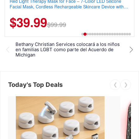
Red Light Therapy Mask for Face – 7-Color LED Silicone
Men's Slim Fit Polo Shirt – Quick Dry Moisture Wicking, High
Facial Mask, Cordless Rechargeable Skincare Device with
Elasticity, Athletic Fit Polo for Golf, Tennis, Work & Casual
240 LEDs for Home & Travel
Wear (Runs Small, Size Up)
$39.99
$6.99
$29.99
$99.99
Bethany Christian Services colocará a los niños
Beth
en familias LGBT como parte del Acuerdo de
cris
Michigan
Today's Top Deals
❮
❯