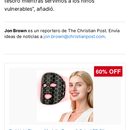
tesoro mientras servimos a los niños
vulnerables”, añadió.
Jon Brown
es un reportero de The Christian Post. Envía
ideas de noticias a
jon.brown@christianpost.com
.
60% OFF
77% OFF