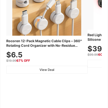
Red Light Th
Silicone Fac
Rocoren 12-Pack Magnetic Cable Clips – 360°
Skincare Dev
Rotating Cord Organizer with No-Residue
$39.
Adhesive, Cord Holder for Desk, Nightstand,
$6.5
$99.99
60% 
Wall, Car & Office, White
$19.99
67% OFF
View Deal