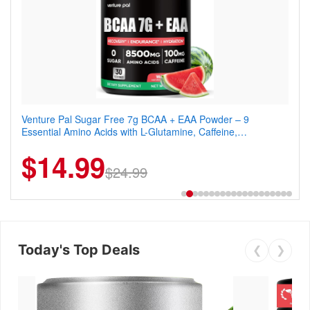
Venture Pal Sugar Free 7g BCAA + EAA Powder – 9
Venture Pal Sugar Free Protein Coffee – Cold Brew Mocha
Essential Amino Acids with L-Glutamine, Caffeine,
Instant Iced Coffee with MCT Oil, Probiotics, Fiber & 13
Electrolytes & Vitamins for Muscle Recovery, Growth &
Vitamins, 70mg Caffeine, Keto & Gluten-Free, 20 Servings
$14.99
$13.29
Hydration
$24.99
$18.99
Today's Top Deals
❮
❯