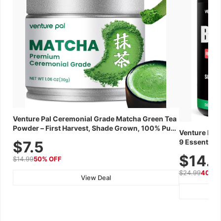
Venture Pal Ceremonial Grade Matcha Green Tea
Powder – First Harvest, Shade Grown, 100% Pure
Venture Pal
with No Additives, Unsweetened, Vegan &
9 Essential 
$7.5
Gluten-Free, 30g Tin
Caffeine, El
$14.
$14.99
50% OFF
Recovery, G
$24.99
40% 
View Deal