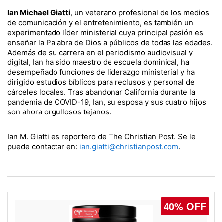
Ian Michael Giatti
, un veterano profesional de los medios
de comunicación y el entretenimiento, es también un
experimentado líder ministerial cuya principal pasión es
enseñar la Palabra de Dios a públicos de todas las edades.
Además de su carrera en el periodismo audiovisual y
digital, Ian ha sido maestro de escuela dominical, ha
desempeñado funciones de liderazgo ministerial y ha
dirigido estudios bíblicos para reclusos y personal de
cárceles locales. Tras abandonar California durante la
pandemia de COVID-19, Ian, su esposa y sus cuatro hijos
son ahora orgullosos tejanos.
Ian M. Giatti es reportero de The Christian Post. Se le
puede contactar en:
ian.giatti@christianpost.com
.
40% OFF
30% OFF